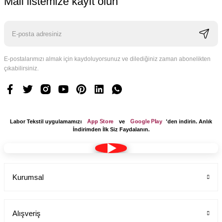
Mail listemize kayıt olun
E-postalarımızı almak için kaydoluyorsunuz ve dilediğiniz zaman abonelikten
çıkabilirsiniz.
App Store
Google Play
Labor Tekstil uygulamamızı
ve
'den indirin. Anlık
İndirimden İlk Siz Faydalanın.
Kurumsal
Alışveriş