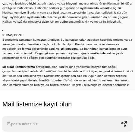
çarpıyor. İçerisinde hiçbir zararlı madde ya da bileşenin mevcut olmadığı terliklerimizin bir diğer
özelliği ise hafif olması. Hafif olan terlikler gün içerisinde ayaklarınızda kesinlikle ağırlık
hissiyatı vermiyor. Bunların yanı sıra özel tasarımı sayesinde hava alan terliklerimiz siz gün
boyu ayaktayken ayaklarınızda terleme ya da nemlenme gibi durumların da önüne geçiyor.
Kalitesi ve sağlıklı olmasıyla sizler için en doğru seçeneği şıklık ve moda ile birleştirdik.
KUMAŞ BONE
Bonelerimiz tamamen kumaştan üretiliyor. Bu kumaşlar kafanızdayken kesinlikle terleme ya da
sıkma yapmazken tesettür amaçlı da kullanılabiliyor. Kombin tasarımına ait desen ve
modellerin de formadaki şeklinde canlı ve şık duruşunu da barındıran kumaş boneler aynı
zamanda uzun ömürlü. Doğru yıkama şartlarında yıkandığında renklerinde solma ya da
resimlerinde renk değişimi gibi durumlar kesinlikle söz konusu değil.
Medikal kombin forma
arayışında olan, tarzını işine yansıtmak isteyen tüm sağlık
çalışanlarımız için özel olarak ürettiğimiz kombinler sizlerin tüm ihtiyaç ve gereksinimlerini birinci
sınıf kaliteden karşılık veriyor. Kombinlerin içerisinden size en uygun olan kombini seçerek
alışverişinizi yapabilirsiniz. İstediğiniz beden ölçüsünde ve uzunlukta bizzat kendi üretimimiz
olan kombinlerimizden birini ya da birden fazlasını seçerek alışverişinize devam edebilirsiniz.
Mail listemize kayıt olun