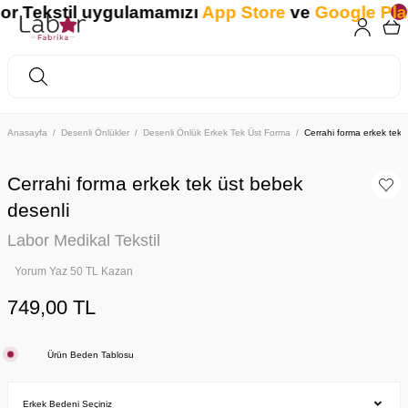
Tekstil uygulamamızı
App Store
ve
Google Play
'
Anasayfa
Desenli Önlükler
Desenli Önlük Erkek Tek Üst Forma
Cerrahi forma erkek tek 
Cerrahi forma erkek tek üst bebek
desenli
Labor Medikal Tekstil
Yorum Yaz 50 TL Kazan
749,00 TL
Ürün Beden Tablosu