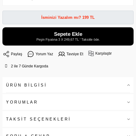
İsminizi Yazalım mı? 199 TL
Sepete Ekle
Peşin Fiyatına 3 X 249,67 TL ' Taksitle öde.
Karşılaştır
Paylaş
Yorum Yaz
Tavsiye Et
2 ile 7 Günde Kargoda
ÜRÜN BİLGİSİ
YORUMLAR
TAKSİT SEÇENEKLERİ