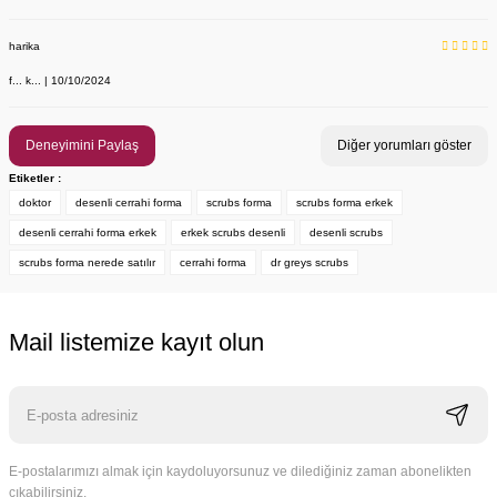
harika
f... k... | 10/10/2024
Deneyimini Paylaş
Diğer yorumları göster
Etiketler :
doktor
desenli cerrahi forma
scrubs forma
scrubs forma erkek
desenli cerrahi forma erkek
erkek scrubs desenli
desenli scrubs
scrubs forma nerede satılır
cerrahi forma
dr greys scrubs
Mail listemize kayıt olun
E-postalarımızı almak için kaydoluyorsunuz ve dilediğiniz zaman abonelikten
çıkabilirsiniz.