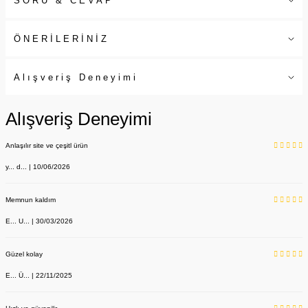
SORU & CEVAP
ÖNERİLERİNİZ
Alışveriş Deneyimi
Alışveriş Deneyimi
Anlaşılır site ve çeşitl ürün
y... d... | 10/06/2026
Memnun kaldım
E... U... | 30/03/2026
Güzel kolay
E... Ü... | 22/11/2025