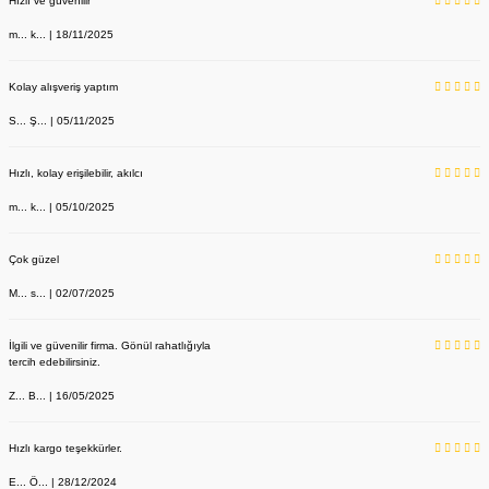
Hızlı ve güvenilir
m... k... | 18/11/2025
Kolay alışveriş yaptım
S... Ş... | 05/11/2025
Hızlı, kolay erişilebilir, akılcı
m... k... | 05/10/2025
Çok güzel
M... s... | 02/07/2025
İlgili ve güvenilir firma. Gönül rahatlığıyla
tercih edebilirsiniz.
Z... B... | 16/05/2025
Hızlı kargo teşekkürler.
E... Ö... | 28/12/2024