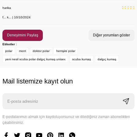
harika
f... k... | 10/10/2024
Deneyimini Paylaş
Diğer yorumları göster
Etiketler :
polar
mont
doktor polar
hemşire polar
yeni nesil scuba polar dalgıç kumaş unisex
scuba kumaş
dalgıç kumaş
Mail listemize kayıt olun
E-postalarımızı almak için kaydoluyorsunuz ve dilediğiniz zaman abonelikten
çıkabilirsiniz.