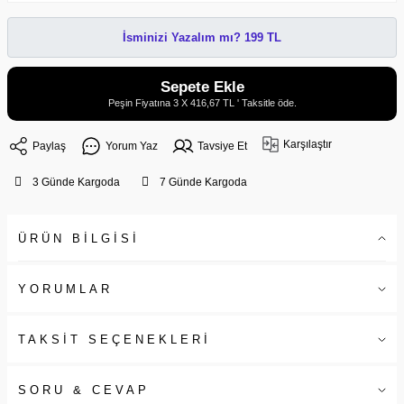
İsminizi Yazalım mı? 199 TL
Sepete Ekle
Peşin Fiyatına 3 X 416,67 TL ' Taksitle öde.
Karşılaştır
Paylaş
Yorum Yaz
Tavsiye Et
3 Günde Kargoda
7 Günde Kargoda
ÜRÜN BİLGİSİ
YORUMLAR
TAKSİT SEÇENEKLERİ
SORU & CEVAP