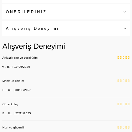
ÖNERİLERİNİZ
Alışveriş Deneyimi
Alışveriş Deneyimi
Anlaşılır site ve çeşitl ürün
y... d... | 10/06/2026
Memnun kaldım
E... U... | 30/03/2026
Güzel kolay
E... Ü... | 22/11/2025
Hızlı ve güvenilir