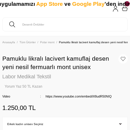
 uygulamamızı
App Store
ve
Google Play
'den indiri
Anasayfa
Tüm Ürünler
Polar mont
Pamuklu likralı lacivert kamuflaj desen yeni nesil fer
Pamuklu likralı lacivert kamuflaj desen
yeni nesil fermuarlı mont unisex
Labor Medikal Tekstil
Yorum Yaz 50 TL Kazan
Video
https://www.youtube.com/embed/iX8udR50NIQ
1.250,00 TL