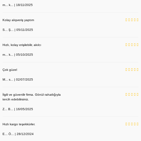
m... k... | 18/11/2025
Kolay alışveriş yaptım
S... Ş... | 05/11/2025
Hızlı, kolay erişilebilir, akılcı
m... k... | 05/10/2025
Çok güzel
M... s... | 02/07/2025
İlgili ve güvenilir firma. Gönül rahatlığıyla
tercih edebilirsiniz.
Z... B... | 16/05/2025
Hızlı kargo teşekkürler.
E... Ö... | 28/12/2024