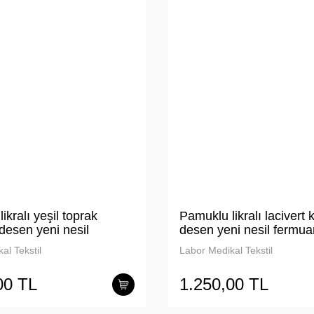
ikralı yeşil toprak
Pamuklu likralı lacivert 
desen yeni nesil
desen yeni nesil fermua
 mont unisex
unisex
al Tekstil
Labor Medikal Tekstil
00 TL
1.250,00 TL