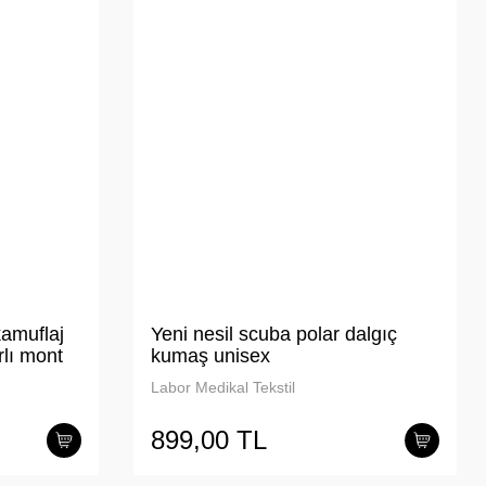
kamuflaj
Yeni nesil scuba polar dalgıç
rlı mont
kumaş unisex
Labor Medikal Tekstil
899,00 TL