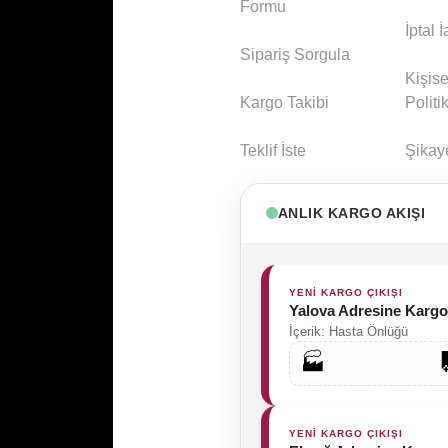
Formu
İptal 
Sipariş Sorgula
Kişise
Kargo Takibi
Politi
Teklif İste
Şikay
ANLIK KARGO AKIŞI
YENİ KARGO ÇIKIŞI
Yalova Adresine Kargo
İçerik: Hasta Önlüğü
🏭
YENİ KARGO ÇIKIŞI