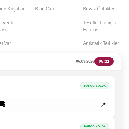
İade Koşullari
Blog Oku
Beyaz Önlükler
l Veriler
Tesettür Hemşire
kası
Forması
et Var
Antistatik Terlikler
08:21
06.08.2026
KARGO YOLDA
🚚
📍
KARGO YOLDA