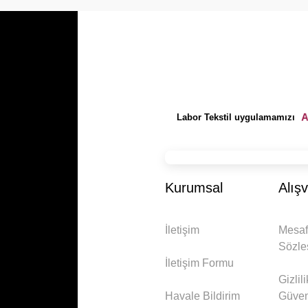
A
Labor Tekstil uygulamamızı
Kurumsal
Alışv
İletişim
Mesaf
Sözle
İletişim Formu
Gizlil
Havale Bildirim
Güven