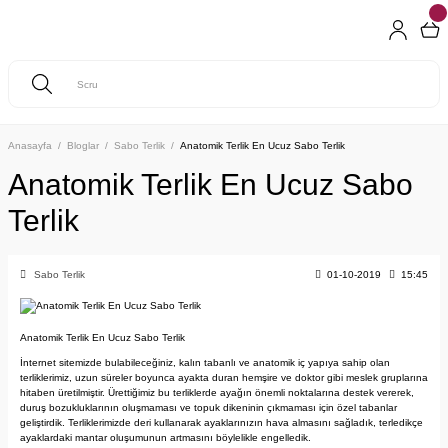
Anasayfa
Bloglar
Sabo Terlik
Anatomik Terlik En Ucuz Sabo Terlik
Anatomik Terlik En Ucuz Sabo
Terlik
Sabo Terlik
01-10-2019
15:45
Anatomik Terlik En Ucuz Sabo Terlik
İnternet sitemizde bulabileceğiniz, kalın tabanlı ve anatomik iç yapıya sahip olan
terliklerimiz, uzun süreler boyunca ayakta duran hemşire ve doktor gibi meslek gruplarına
hitaben üretilmiştir. Ürettiğimiz bu terliklerde ayağın önemli noktalarına destek vererek,
duruş bozukluklarının oluşmaması ve topuk dikeninin çıkmaması için özel tabanlar
geliştirdik. Terliklerimizde deri kullanarak ayaklarınızın hava almasını sağladık, terledikçe
ayaklardaki mantar oluşumunun artmasını böylelikle engelledik.