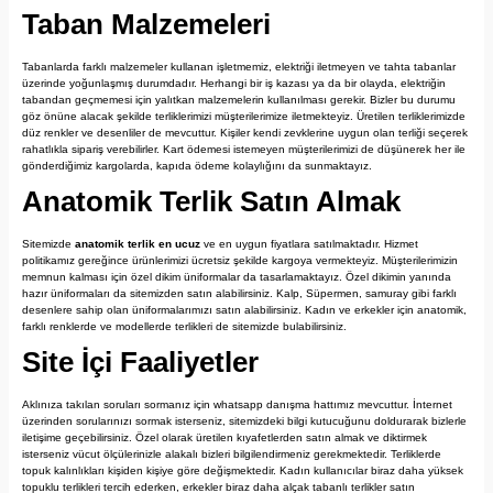
Taban Malzemeleri
Tabanlarda farklı malzemeler kullanan işletmemiz, elektriği iletmeyen ve tahta tabanlar
üzerinde yoğunlaşmış durumdadır. Herhangi bir iş kazası ya da bir olayda, elektriğin
tabandan geçmemesi için yalıtkan malzemelerin kullanılması gerekir. Bizler bu durumu
göz önüne alacak şekilde terliklerimizi müşterilerimize iletmekteyiz. Üretilen terliklerimizde
düz renkler ve desenliler de mevcuttur. Kişiler kendi zevklerine uygun olan terliği seçerek
rahatlıkla sipariş verebilirler. Kart ödemesi istemeyen müşterilerimizi de düşünerek her ile
gönderdiğimiz kargolarda, kapıda ödeme kolaylığını da sunmaktayız.
Anatomik Terlik Satın Almak
Sitemizde
anatomik terlik
en ucuz
ve en uygun fiyatlara satılmaktadır. Hizmet
politikamız gereğince ürünlerimizi ücretsiz şekilde kargoya vermekteyiz. Müşterilerimizin
memnun kalması için özel dikim üniformalar da tasarlamaktayız. Özel dikimin yanında
hazır üniformaları da sitemizden satın alabilirsiniz. Kalp, Süpermen, samuray gibi farklı
desenlere sahip olan üniformalarımızı satın alabilirsiniz. Kadın ve erkekler için anatomik,
farklı renklerde ve modellerde terlikleri de sitemizde bulabilirsiniz.
Site İçi Faaliyetler
Aklınıza takılan soruları sormanız için whatsapp danışma hattımız mevcuttur. İnternet
üzerinden sorularınızı sormak isterseniz, sitemizdeki bilgi kutucuğunu doldurarak bizlerle
iletişime geçebilirsiniz. Özel olarak üretilen kıyafetlerden satın almak ve diktirmek
isterseniz vücut ölçülerinizle alakalı bizleri bilgilendirmeniz gerekmektedir. Terliklerde
topuk kalınlıkları kişiden kişiye göre değişmektedir. Kadın kullanıcılar biraz daha yüksek
topuklu terlikleri tercih ederken, erkekler biraz daha alçak tabanlı terlikler satın