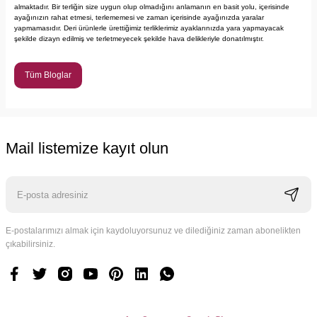
almaktadır. Bir terliğin size uygun olup olmadığını anlamanın en basit yolu, içerisinde
ayağınızın rahat etmesi, terlememesi ve zaman içerisinde ayağınızda yaralar
yapmamasıdır. Deri ürünlerle ürettiğimiz terliklerimiz ayaklarınızda yara yapmayacak
şekilde dizayn edilmiş ve terletmeyecek şekilde hava delikleriyle donatılmıştır.
Tüm Bloglar
Mail listemize kayıt olun
E-postalarımızı almak için kaydoluyorsunuz ve dilediğiniz zaman abonelikten
çıkabilirsiniz.