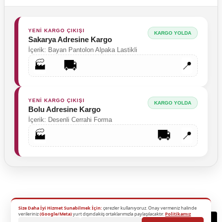
YENİ KARGO ÇIKIŞI
KARGO YOLDA
Sakarya Adresine Kargo
İçerik: Bayan Pantolon Alpaka Lastikli
🚚
🏭
📍
YENİ KARGO ÇIKIŞI
KARGO YOLDA
Bolu Adresine Kargo
İçerik: Desenli Cerrahi Forma
🚚
🏭
📍
Size Daha İyi Hizmet Sunabilmek İçin:
çerezler kullanıyoruz. Onay vermeniz halinde
2026 Copyright - Tüm Hakları Saklıdır.
verileriniz
(Google/Meta)
yurt dışındakiiş ortaklarımızla paylaşılacaktır.
Politikamız