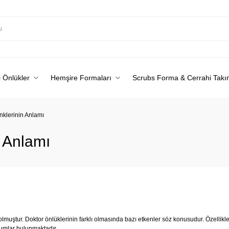
 Önlükler
Hemşire Formaları
Scrubs Forma & Cerrahi Takı
nklerinin Anlamı
n Anlamı
 olmuştur. Doktor önlüklerinin farklı olmasında bazı etkenler söz konusudur. Özellikl
umlar bulunmaktadır.