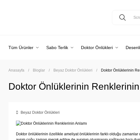
Tüm Ürünler
Sabo Terlik
Doktor Önlükleri
Desenli
Anasayfa
Bloglar
Beyaz Doktor Önlükleri
Doktor Önlüklerinin Re
Doktor Önlüklerinin Renklerini
Beyaz Doktor Önlükleri
Doktor önlüklerinin özellikle ameliyat önlüklerinin farklı olduğu zamanlar
ayrım çoğu zaman merak edilse de ayrımın oluşmasını sağlayan bazı dur