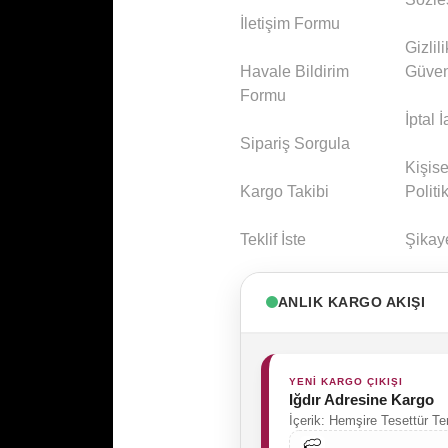
İletişim Formu
Gizlil
Havale Bildirim
Güven
Formu
İptal 
Sipariş Sorgula
Kişise
Kargo Takibi
Politi
Teklif İste
Şikay
ANLIK KARGO AKIŞI
YENİ KARGO ÇIKIŞI
Iğdır Adresine Kargo
İçerik: Hemşire Tesettür T