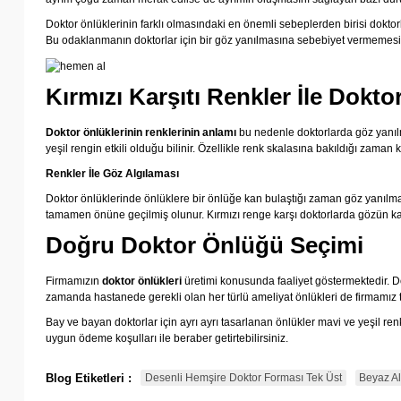
Doktor önlüklerinin farklı olmasındaki en önemli sebeplerden birisi dokto
Bu odaklanmanın doktorlar için bir göz yanılmasına sebebiyet vermemesi a
Kırmızı Karşıtı Renkler İle Dokto
Doktor önlüklerinin renklerinin anlamı
bu nedenle doktorlarda göz yanılm
yeşil rengin etkili olduğu bilinir. Özellikle renk skalasına bakıldığı zaman 
Renkler İle Göz Algılaması
Doktor önlüklerinde önlüklere bir önlüğe kan bulaştığı zaman göz yanılmas
tamamen önüne geçilmiş olunur. Kırmızı renge karşı doktorlarda gözün kayıt
Doğru Doktor Önlüğü Seçimi
Firmamızın
doktor önlükleri
üretimi konusunda faaliyet göstermektedir. Dok
zamanda hastanede gerekli olan her türlü ameliyat önlükleri de firmamız 
Bay ve bayan doktorlar için ayrı ayrı tasarlanan önlükler mavi ve yeşil renk
uygun ödeme koşulları ile beraber getirtebilirsiniz.
Blog Etiketleri :
Desenli Hemşire Doktor Forması Tek Üst
Beyaz A