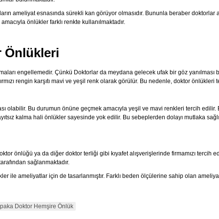
rların ameliyat esnasında sürekli kan görüyor olmasıdır. Bununla beraber doktorlar 
macıyla önlükler farklı renkte kullanılmaktadır.
r Önlükleri
aları engellemedir. Çünkü Doktorlar da meydana gelecek ufak bir göz yanılması bil
kırmızı rengin karşıtı mavi ve yeşil renk olarak görülür. Bu nedenle, doktor önlükleri t
ı olabilir. Bu durumun önüne geçmek amacıyla yeşil ve mavi renkleri tercih edilir. 
sız kalma hali önlükler sayesinde yok edilir. Bu sebeplerden dolayı mutlaka sağlıkl
tor önlüğü ya da diğer doktor terliği gibi kıyafet alışverişlerinde firmamızı tercih 
tarafından sağlanmaktadır.
ler ile ameliyatlar için de tasarlanmıştır. Farklı beden ölçülerine sahip olan ameliyat
lpaka Doktor Hemşire Önlük