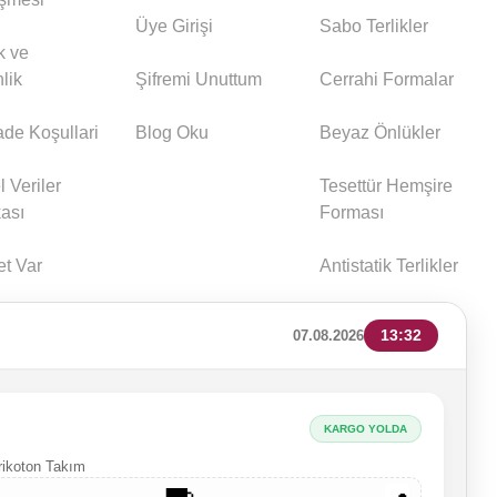
Üye Girişi
Sabo Terlikler
ik ve
lik
Şifremi Unuttum
Cerrahi Formalar
İade Koşullari
Blog Oku
Beyaz Önlükler
l Veriler
Tesettür Hemşire
kası
Forması
et Var
Antistatik Terlikler
13:32
07.08.2026
KARGO YOLDA
erikoton Takım