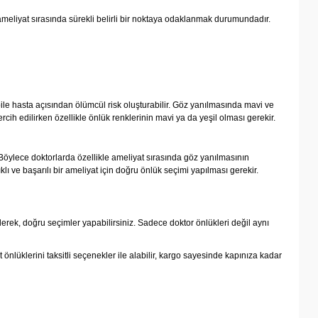
ameliyat sırasında sürekli belirli bir noktaya odaklanmak durumundadır.
e hasta açısından ölümcül risk oluşturabilir. Göz yanılmasında mavi ve
ercih edilirken özellikle önlük renklerinin mavi ya da yeşil olması gerekir.
Böylece doktorlarda özellikle ameliyat sırasında göz yanılmasının
ı ve başarılı bir ameliyat için doğru önlük seçimi yapılması gerekir.
ederek, doğru seçimler yapabilirsiniz. Sadece doktor önlükleri değil aynı
 önlüklerini taksitli seçenekler ile alabilir, kargo sayesinde kapınıza kadar