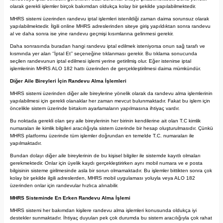
olarak gerekli işlemler birçok bakımdan oldukça kolay bir şekilde yapılabilmektedir.
MHRS sistemi üzerinden randevu iptal işlemleri istenildiği zaman daima sorunsuz olarak
yapılabilmektedir. İlgili online MHRS adreslerinden siteye giriş yapıldıktan sonra randevu
al ve daha sonra ise yine randevu geçmişi kısımlarına gelinmesi gerekir.
Daha sonrasında buradan hangi randevu iptal edilmek isteniyorsa onun sağ tarafı ve
kısmında yer alan ‘’İptal Et’’ seçeneğine tıklanması gerekir. Bu tıklama sonucunda
seçilen randevunun iptal edilmesi işlemi yerine getirilmiş olur. Eğer istenirse iptal
işlemlerinin MHRS ALO 182 hattı üzerinden de gerçekleştirilmesi daima mümkündür.
Diğer Aile Bireyleri İçin Randevu Alma İşlemleri
MHRS sistemi üzerinden diğer aile bireylerine yönelik olarak da randevu alma işlemlerinin
yapılabilmesi için gerekli olanaklar her zaman mevcut bulunmaktadır. Fakat bu işlem için
öncelikle sistem üzerinde birtakım ayarlamaların yapılmasına ihtiyaç vardır.
Bu noktada gerekli olan şey aile bireylerinin her birinin kendilerine ait olan T.C kimlik
numaraları ile kimlik bilgileri aracılığıyla sistem üzerinde bir hesap oluşturulmasıdır. Çünkü
MHRS platformu üzerinde tüm işlemler doğrundan en temelde T.C. numaraları ile
yapılmaktadır.
Bundan dolayı diğer aile bireylerinin de bu kişisel bilgiler ile sistemde kayıtlı olmaları
gerekmektedir. Onlar için üyelik kaydı gerçekleştirirken aynı mobil numara ve e posta
bilgisinin sisteme girilmesinde asla bir sorun olmamaktadır. Bu işlemler bittikten sonra çok
kolay bir şekilde ilgili adreslerden, MHRS mobil uygulaması yoluyla veya ALO 182
üzerinden onlar için randevular hızlıca alınabilir.
MHRS Sisteminde En Erken Randevu Alma İşlemi
MHRS sistemi her bakımdan kişilere randevu alma işlemleri konusunda oldukça iyi
destekler sunmaktadır. İhtiyaç duyulan pek çok durumda bu sistem aracılığıyla çok rahat