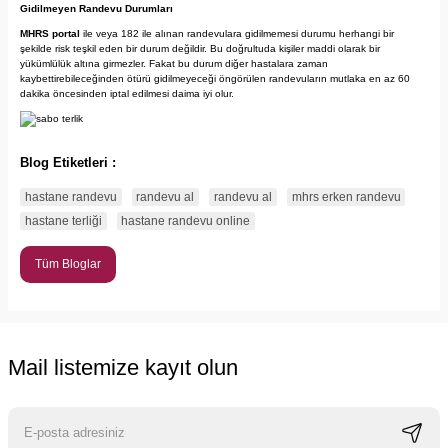
Gidilmeyen Randevu Durumları
MHRS portal
ile veya 182 ile alınan randevulara gidilmemesi durumu herhangi bir
şekilde risk teşkil eden bir durum değildir. Bu doğrultuda kişiler maddi olarak bir
yükümlülük altına girmezler. Fakat bu durum diğer hastalara zaman
kaybettirebileceğinden ötürü gidilmeyeceği öngörülen randevuların mutlaka en az 60
dakika öncesinden iptal edilmesi daima iyi olur.
Blog Etiketleri :
hastane randevu
randevu al
randevu al
mhrs erken randevu
hastane terliği
hastane randevu online
Tüm Bloglar
Mail listemize kayıt olun