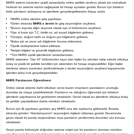
MHRS sistemi üzerinden çeşitli zamanlarda online şekilde randevu almak için muhakkak
herkesin bu sisteme katılım sağlayarak bir hesap açmaları gerekir. Bunun için birtakım
farklı adımların atılmasına ve işlemlerin gerçekleştirilmesine ihtiyaç vardır.
*MHRS online sitesine giriş yapılması,
*Gelen ekranda
MHRS e devlet
ile giriş seçeneğinin seçilmesi,
*Bunun dışında diğer seçenek olarak üye ol bölümünün seçilmesi,
*Üye ol kısmı için T.C. kimlik no, ad soyad bilgilerinin girilmesi,
*Cinsiyet, doğum tarihi ve doğum yeri bilgilerinin girilmesi,
*Baba adı ve anne adı bilgilerinin foruma eklenmesi,
*Üyelik sözleşmesinin kabul edilmesi,
*İletişim bilgileri ve güvenlik bilgilerinin girilmesi,
*Tüm MHRS üyelik işlemlerinin tamamlanması,
MHRS sistemine ‘’Üye Ol’’ bölümünden kayıt olan kişiler bu adımları takip ederek oldukça
kolay ve pratik bir şekilde kendileri için sistemden bir hesap oluşturabilirler. Eğer kişiler
isterlerse sistem üzerinden yönlendirmeyle e devlet seçeneğinin seçilmesi kapsamında
işlemleri daha hızlı gerçekleştirebilirler.
MHRS Parolasının Öğrenilmesi
Online olarak sisteme dahil olduktan sonra bazen insanların parolalarını unuttuğu
durumlar da ortaya çıkabilmektedir. Parolanın ne olduğunu öğrenmek için birtakım
işlemlerin yapılmasına bir gereksinim olmaktadır. Genel olarak bu işlemlerin oldukça kolay
bir şekilde yapılabilmesi daima mümkün olmaktadır.
Bunun için ilk yapılması gereken şey MHRS ana site sayfasına girilmesidir. Burada
ekranda görülen ‘’Hatırlamıyorum’’ seçeneğine kişilerin tıklaması gerekir. Devamında
geçici olarak bir parola oluşturulması veya parolanın yenilenmesi durumları söz konusu
olmaktadır.
Geçici parola bölümüyle doğrudan sisteme erişim için bir parolanın alınması mümkün