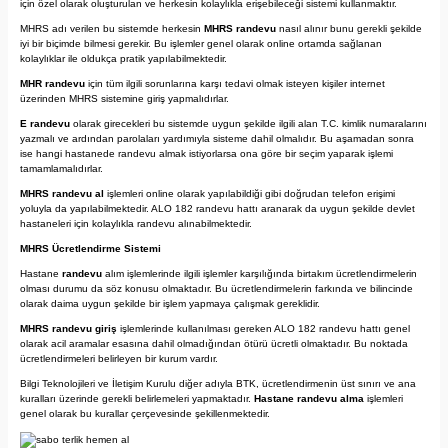
için özel olarak oluşturulan ve herkesin kolaylıkla erişebileceği sistemi kullanmaktır.
MHRS adı verilen bu sistemde herkesin
MHRS randevu
nasıl alınır bunu gerekli şekilde
iyi bir biçimde bilmesi gerekir. Bu işlemler genel olarak online ortamda sağlanan
kolaylıklar ile oldukça pratik yapılabilmektedir.
MHR randevu
için tüm ilgili sorunlarına karşı tedavi olmak isteyen kişiler internet
üzerinden MHRS sistemine giriş yapmalıdırlar.
E randevu
olarak girecekleri bu sistemde uygun şekilde ilgili alan T.C. kimlik numaralarını
yazmalı ve ardından parolaları yardımıyla sisteme dahil olmalıdır. Bu aşamadan sonra
ise hangi hastanede randevu almak istiyorlarsa ona göre bir seçim yaparak işlemi
tamamlamalıdırlar.
MHRS randevu al
işlemleri online olarak yapılabildiği gibi doğrudan telefon erişimi
yoluyla da yapılabilmektedir. ALO 182 randevu hattı aranarak da uygun şekilde devlet
hastaneleri için kolaylıkla randevu alınabilmektedir.
MHRS Ücretlendirme Sistemi
Hastane
randevu
alım işlemlerinde ilgili işlemler karşılığında birtakım ücretlendirmelerin
olması durumu da söz konusu olmaktadır. Bu ücretlendirmelerin farkında ve bilincinde
olarak daima uygun şekilde bir işlem yapmaya çalışmak gereklidir.
MHRS randevu giriş
işlemlerinde kullanılması gereken ALO 182 randevu hattı genel
olarak acil aramalar esasına dahil olmadığından ötürü ücretli olmaktadır. Bu noktada
ücretlendirmeleri belirleyen bir kurum vardır.
Bilgi Teknolojileri ve İletişim Kurulu diğer adıyla BTK, ücretlendirmenin üst sınırı ve ana
kuralları üzerinde gerekli belirlemeleri yapmaktadır.
Hastane randevu alma
işlemleri
genel olarak bu kurallar çerçevesinde şekillenmektedir.