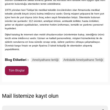
ürünün özelliklerine dikkat etmeniz gerekir. Bu konuda hem rahatlık hem uygun fiyat hem
güvenin bulunduğu sitemizden temin edebilirsiniz.
1979 yılından beri Türkiye'de medikal tekstilin öncülerinden olan firmamızda medikal
tekstile yönelik birçok ürünü bulma imkânınız vardır. Geniş müşteri yelpazesi ile hem yurt
içine hem de yurt dışına ürün ihraç eden sayılı firmalardan biriyiz. Sitemizde bulunan
ürünler ise şunlardır: 112 ürünleri, ameliyat örtüsü, antitastik terlikler, hasta önlükleri,
şeker ve diyabet ayakkabıları, veteriner hekim üniforması, temizlik ve yardımcı personel
kıyafetleri.
Dijital katalog ile interneti olan mobil cihazlarınızdan ürünlerimize bakıp, istediğiniz ürünü
tercih etme imkânınız vardır. Uzman ve kaliteli personelimiz, müşteri hizmetlerimiz ile de
sizlerin sorularına en kısa sürede cevap verip, sizlere yardımcı olmaya çalışmaktayız.
Ücretsiz kargo fırsatı ve peşin fiyatına 3 taksit kolaylığı ile sitemizden alışveriş
yapabilirsiniz.
Blog Etiketleri :
Ameliyathane terliği
Antistatik Ameliyathane Terliği
Tüm Bloglar
Mail listemize kayıt olun