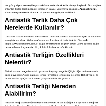
Her gün gelişen teknoloji birçok sektörde etkin olarak kullanılmaya başlandı. Teknolojinin
imkânları kullanılarak antiastik tercihlerin imalatı yapılmaya başlandı.
Antiastik terlik
,
vücutta oluşan elektrik akımının oluşmasını engelleyen terliklerdir.
Antiastik Terlik Daha Çok
Nerelerde Kullanılır?
Daha çok hastahane başta olmak üzere, laboratuvarlarda, elektrik sanayide ve savunma
sanayisinde çalışan kişiler tarafından tercih edilen bir terlik türüdür. Sitemizde
(https://www.labortekstil.com.tr) başta antiastik terlik çeşitleri olmak üzere özellikle sağlık
personellerinin ihtiyacı olan birçok ürünü bulmanız mümkündür.
Antiastik Terliğin Özellikleri
Nelerdir?
Elektrik akımını engellemesinin yanı sıra kaymayı engellediği için diğer terliklere oranla
daha güvenlidir. Ayrıca antiastik terlikler ayakların terlemesini de önler. Rahat yapısı ile
de uzun süre ayağınızın üzerine çalışsanız dahi sizi yormaz.
Antiastik Terliği Nereden
Alabilirim?
Antiastik terliği alabileceğiniz birçok firma vardır. Ancak sağlığınızı düşünerek aldığınız