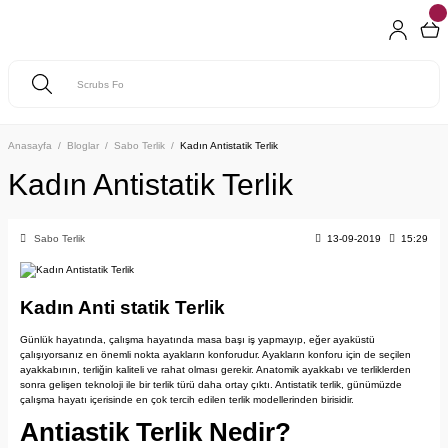
Anasayfa
Bloglar
Sabo Terlik
Kadın Antistatik Terlik
Kadın Antistatik Terlik
Sabo Terlik
13-09-2019
15:29
Kadın Anti statik Terlik
Günlük hayatında, çalışma hayatında masa başı iş yapmayıp, eğer ayaküstü
çalışıyorsanız en önemli nokta ayakların konforudur. Ayakların konforu için de seçilen
ayakkabının, terliğin kaliteli ve rahat olması gerekir. Anatomik ayakkabı ve terliklerden
sonra gelişen teknoloji ile bir terlik türü daha ortay çıktı. Antistatik terlik, günümüzde
çalışma hayatı içerisinde en çok tercih edilen terlik modellerinden birisidir.
Antiastik Terlik Nedir?