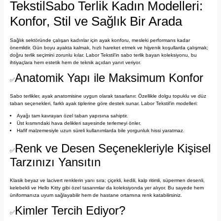
Tekstil
Sabo Terlik Kadın Modelleri:
Konfor, Stil ve Sağlık Bir Arada
Sağlık sektöründe çalışan kadınlar için ayak konforu, mesleki performans kadar
önemlidir. Gün boyu ayakta kalmak, hızlı hareket etmek ve hijyenik koşullarda çalışmak;
doğru terlik seçimini zorunlu kılar. Labor Tekstil’in sabo terlik bayan koleksiyonu, bu
ihtiyaçlara hem estetik hem de teknik açıdan yanıt veriyor.
Anatomik Yapı ile Maksimum Konfor
✅
Sabo terlikler, ayak anatomisine uygun olarak tasarlanır. Özellikle dolgu topuklu ve düz
taban seçenekleri, farklı ayak tiplerine göre destek sunar. Labor Tekstil’in modelleri:
Ayağı tam kavrayan özel taban yapısına sahiptir.
Üst kısmındaki hava delikleri sayesinde terlemeyi önler.
Hafif malzemesiyle uzun süreli kullanımlarda bile yorgunluk hissi yaratmaz.
Renk ve Desen Seçenekleriyle Kişisel
✅
Tarzınızı Yansıtın
Klasik beyaz ve lacivert renklerin yanı sıra; çiçekli, kedili, kalp ritimli, süpermen desenli,
kelebekli ve Hello Kitty gibi özel tasarımlar da koleksiyonda yer alıyor. Bu sayede hem
üniformanıza uyum sağlayabilir hem de hastane ortamına renk katabilirsiniz.
Kimler Tercih Ediyor?
✅