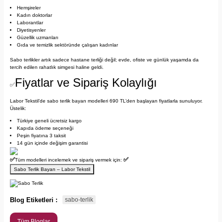
Hemşireler
Kadın doktorlar
Laborantlar
Diyetisyenler
Güzellik uzmanları
Gıda ve temizlik sektöründe çalışan kadınlar
Sabo terlikler artık sadece hastane terliği değil; evde, ofiste ve günlük yaşamda da
tercih edilen rahatlık simgesi haline geldi.
Fiyatlar ve Sipariş Kolaylığı
✅
Labor Tekstil’de sabo terlik bayan modelleri 690 TL’den başlayan fiyatlarla sunuluyor.
Üstelik:
Türkiye geneli ücretsiz kargo
Kapıda ödeme seçeneği
Peşin fiyatına 3 taksit
14 gün içinde değişim garantisi
✅
✅
Tüm modelleri incelemek ve sipariş vermek için:
Sabo Terlik Bayan – Labor Tekstil
Blog Etiketleri :
sabo-terlik
Tüm Bloglar