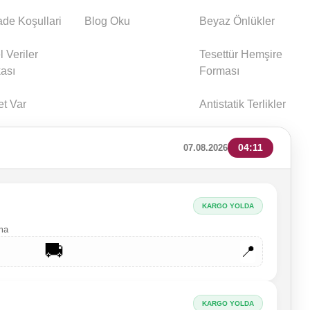
İade Koşullari
Blog Oku
Beyaz Önlükler
l Veriler
Tesettür Hemşire
kası
Forması
et Var
Antistatik Terlikler
04:11
07.08.2026
KARGO YOLDA
rma
🚚
📍
KARGO YOLDA