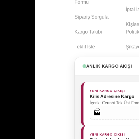
Formu
İptal 
Sipariş Sorgula
Kişise
Kargo Takibi
Politi
Teklif İste
Şikay
ANLIK KARGO AKIŞI
YENİ KARGO ÇIKIŞI
Kilis Adresine Kargo
İçerik: Cerrahi Tek Üst Fo
🏭
YENİ KARGO ÇIKIŞI