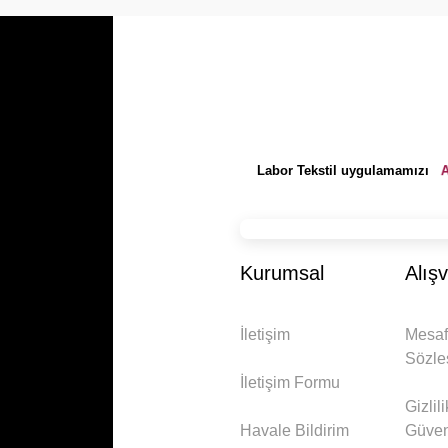
A
Labor Tekstil uygulamamızı
Kurumsal
Alışv
İletişim
Mesaf
Sözle
İletişim Formu
Gizlil
Havale Bildirim
Güven