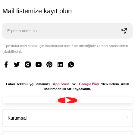
Mail listemize kayıt olun
E-postalarımızı almak için kaydoluyorsunuz ve dilediğiniz zaman abonelikten
Logo Tasarım Ücreti 1 Adet
çıkabilirsiniz.
Labor Medikal Tekstil
199,00 TL
App Store
Google Play
Labor Tekstil uygulamamızı
ve
'den indirin. Anlık
İndirimden İlk Siz Faydalanın.
Kurumsal