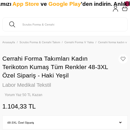
ızı
App Store
ve
Google Play
'den indirin. Anlık 
Anasayfa
Scrubs Forma & Cerrahi Takım
Cerrahi Forma V Yaka
Cerrahi forma kadın v y
Cerrahi Forma Takımları Kadın
Terikoton Kumaş Tüm Renkler 48-3XL
Özel Sipariş - Haki Yeşil
Labor Medikal Tekstil
Yorum Yaz 50 TL Kazan
1.104,33 TL