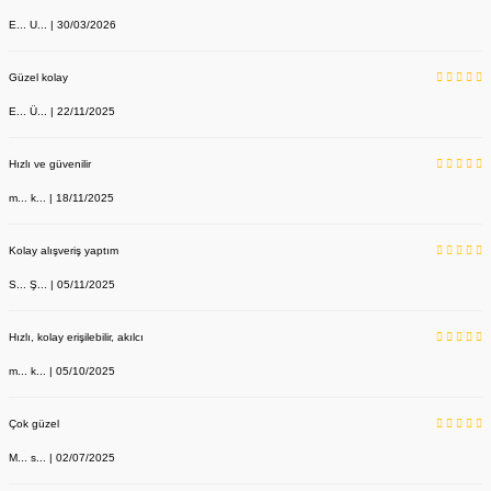
E... U... | 30/03/2026
Güzel kolay
E... Ü... | 22/11/2025
Hızlı ve güvenilir
m... k... | 18/11/2025
Kolay alışveriş yaptım
S... Ş... | 05/11/2025
Hızlı, kolay erişilebilir, akılcı
m... k... | 05/10/2025
Çok güzel
M... s... | 02/07/2025