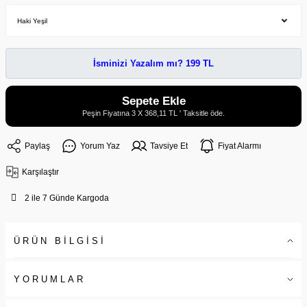
İsminizi Yazalım mı? 199 TL
Sepete Ekle
Peşin Fiyatına 3 X 368,11 TL ' Taksitle öde.
Paylaş
Yorum Yaz
Tavsiye Et
Fiyat Alarmı
Karşılaştır
2 ile 7 Günde Kargoda
ÜRÜN BİLGİSİ
YORUMLAR