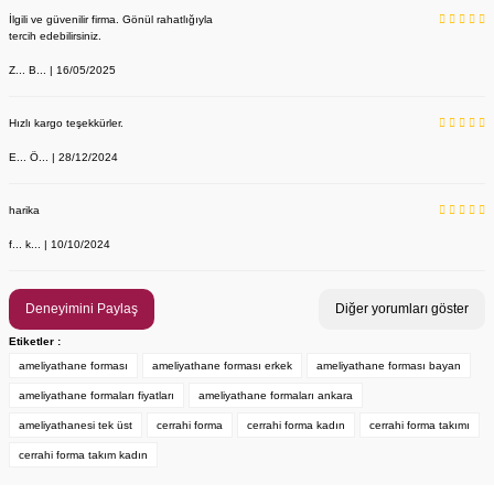
İlgili ve güvenilir firma. Gönül rahatlığıyla
tercih edebilirsiniz.
Z... B... | 16/05/2025
Hızlı kargo teşekkürler.
E... Ö... | 28/12/2024
YENİ ÜRÜN
Önlük, Scrubs ve Bone İsim Nakış İşleme | İsim Yazdırmak İstiyor 
Labor Medikal Tekstil
harika
f... k... | 10/10/2024
199,00 TL
Deneyimini Paylaş
Diğer yorumları göster
Etiketler :
ameliyathane forması
ameliyathane forması erkek
ameliyathane forması bayan
ameliyathane formaları fiyatları
ameliyathane formaları ankara
ameliyathanesi tek üst
cerrahi forma
cerrahi forma kadın
cerrahi forma takımı
cerrahi forma takım kadın