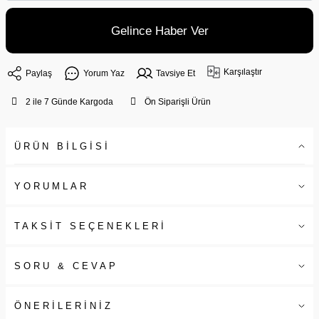
Gelince Haber Ver
Karşılaştır
Paylaş
Yorum Yaz
Tavsiye Et
2 ile 7 Günde Kargoda
Ön Siparişli Ürün
ÜRÜN BİLGİSİ
YORUMLAR
TAKSİT SEÇENEKLERİ
SORU & CEVAP
ÖNERİLERİNİZ