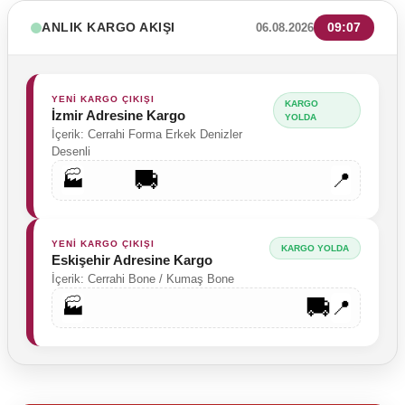
ANLIK KARGO AKIŞI
09:07
06.08.2026
YENİ KARGO ÇIKIŞI
KARGO
İzmir Adresine Kargo
YOLDA
İçerik: Cerrahi Forma Erkek Denizler
Desenli
🚚
🏭
📍
YENİ KARGO ÇIKIŞI
KARGO YOLDA
Eskişehir Adresine Kargo
İçerik: Cerrahi Bone / Kumaş Bone
🚚
🏭
📍