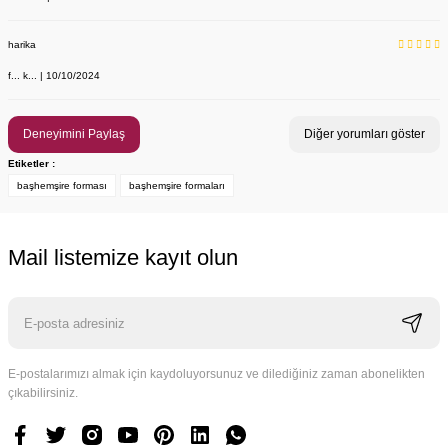
Önlük, Scrubs ve Bone İsim Nakış İşleme | İsim Yazdırmak İstiyor 
Labor Medikal Tekstil
harika
f... k... | 10/10/2024
199,00 TL
Deneyimini Paylaş
Diğer yorumları göster
Etiketler :
başhemşire forması
başhemşire formaları
Mail listemize kayıt olun
E-postalarımızı almak için kaydoluyorsunuz ve dilediğiniz zaman abonelikten
çıkabilirsiniz.