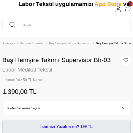
Labor Tekstil uygulamamızı
App Store
ve
Go
Anasayfa
Hemşire Formaları
Baş Hemşire Takımı Supervisor
Baş Hemşire Takımı Superv
Baş Hemşire Takımı Supervisor Bh-03
Labor Medikal Tekstil
Yorum Yaz 50 TL Kazan
1.390,00 TL
İsminizi Yazalım mı? 199 TL