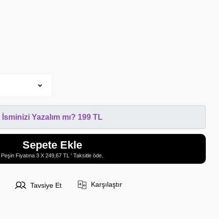
İsminizi Yazalım mı? 199 TL
Sepete Ekle
Peşin Fiyatına 3 X 249,67 TL ' Taksitle öde.
Karşılaştır
Tavsiye Et