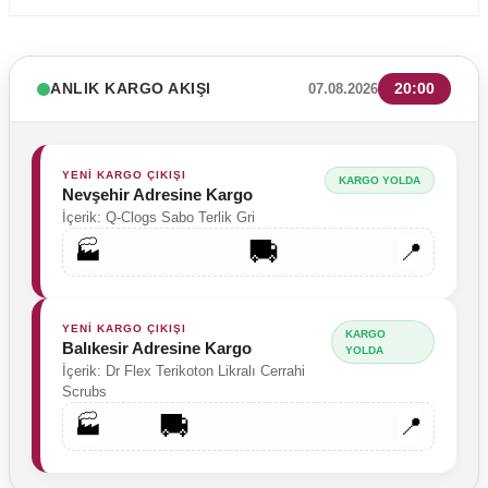
ANLIK KARGO AKIŞI
20:00
07.08.2026
YENİ KARGO ÇIKIŞI
KARGO YOLDA
Nevşehir Adresine Kargo
İçerik: Q-Clogs Sabo Terlik Gri
🚚
🏭
📍
YENİ KARGO ÇIKIŞI
KARGO
Balıkesir Adresine Kargo
YENİ ÜRÜN
YOLDA
Lacivert Kalp Ritim Desenli Erkek Tek Üst Cerrahi Forma Yarasa Kol
İçerik: Dr Flex Terikoton Likralı Cerrahi
Labor Medikal Tekstil
Scrubs
🚚
🏭
📍
749,00 TL