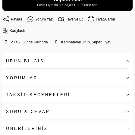
Peşin Fiyatına 3 X 33,00 TL ' Taksitle öde.
Paylaş
Yorum Yaz
Tavsiye Et
Fiyat Alarmı
Karşılaştır
2 ile 7 Günde Kargoda
Kampanyalı Ürün, Süper Fiyat
ÜRÜN BİLGİSİ
YORUMLAR
TAKSİT SEÇENEKLERİ
SORU & CEVAP
ÖNERİLERİNİZ