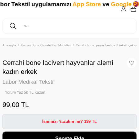
 Tekstil uygulamamızı
App Store
ve
Google Play
Anasayfa
Kumaş Bone Cerrahi Kep Modelleri
Cerrahi bone, peşin fiyatına 3 taksit, çok ucu
Cerrahi bone lacivert hayvanlar alemi
kadın erkek
Labor Medikal Tekstil
Yorum Yaz 50 TL Kazan
99,00 TL
İsminizi Yazalım mı? 199 TL
Sepete Ekle