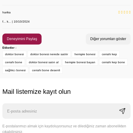
harika
f... k... | 10/10/2024
Deneyimini Paylaş
Diğer yorumları göster
Etiketler :
doktor bonesi
doktor bonesi nerede satılır
hemşire bonesi
cerrahi kep
cerrahi bone
doktor bonesi satın al
hemşire bonesi bayan
cerrahi kep bone
sağlıkcı bonesi
cerrahi bone desenli
Mail listemize kayıt olun
YENİ ÜRÜN
Ritim Kalp Lacivert Desenli Bayan Cerrahi Forma Üst
Labor Medikal Tekstil
E-postalarımızı almak için kaydoluyorsunuz ve dilediğiniz zaman abonelikten
çıkabilirsiniz.