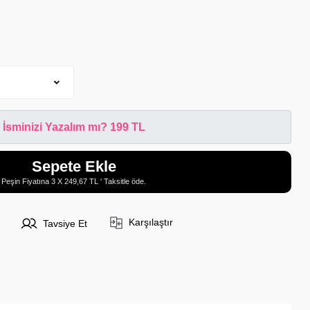
İsminizi Yazalım mı? 199 TL
Sepete Ekle
Peşin Fiyatına 3 X 249,67 TL ' Taksitle öde.
Karşılaştır
Tavsiye Et