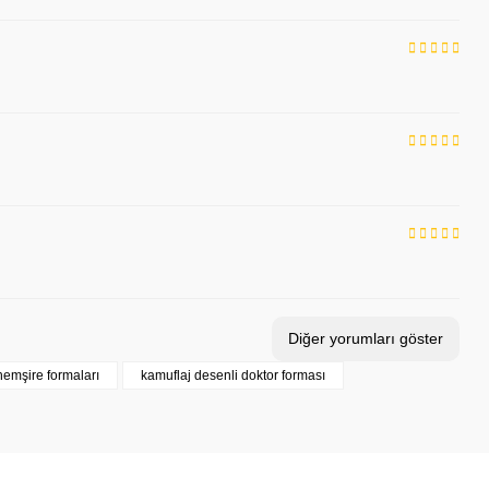
rahi Bone - Mavi Kamuflaj - Kadın ve Erkek
Diğer yorumları göster
hemşire formaları
kamuflaj desenli doktor forması