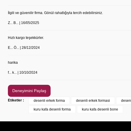
İlgili ve güvenilir firma. Gönül rahatlığıyla tercih edebilirsiniz.
Z... B... | 16/05/2025
Hızlı kargo teşekkürler.
E... Ö... | 28/12/2024
YENİ ÜRÜN
Önlük, Scrubs ve Bone İsim Nakış İşleme | İsim Y
harika
Labor Medikal Tekstil
f... k... | 10/10/2024
199,00 TL
Deneyimini Paylaş
Etiketler :
desenli erkek forma
desenli erkek formasi
desenl
kuru kafa desenli forma
kuru kafa desenli bone