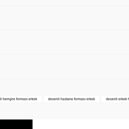
LABOR DRY TOUCH Cer
Labor Medikal Tekstil
azdırmak İstiyor Musunuz?
108,90 TL
i hemşire forması erkek
desenli hastane forması erkek
desenli erkek 