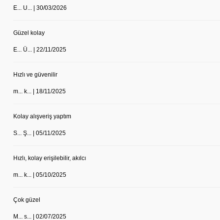
E... U... | 30/03/2026
Güzel kolay
E... Ü... | 22/11/2025
Hızlı ve güvenilir
m... k... | 18/11/2025
Kolay alışveriş yaptım
S... Ş... | 05/11/2025
Hızlı, kolay erişilebilir, akılcı
Cerrahi forma erkek tek üst desen 19
m... k... | 05/10/2025
Labor Medikal Tekstil
Çok güzel
749,00 TL
M... s... | 02/07/2025