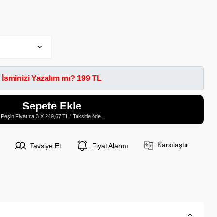
İsminizi Yazalım mı? 199 TL
Sepete Ekle
Peşin Fiyatına 3 X 249,67 TL ' Taksitle öde.
Karşılaştır
Tavsiye Et
Fiyat Alarmı