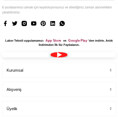
E-postalarımızı almak için kaydoluyorsunuz ve dilediğiniz zaman abonelikten
çıkabilirsiniz.
Pantolon Alpaka Boru paça
Labor Medikal Tekstil
App Store
Google Play
Labor Tekstil uygulamamızı
ve
'den indirin. Anlık
İndirimden İlk Siz Faydalanın.
699,00 TL
Kurumsal
Alışveriş
Üyelik