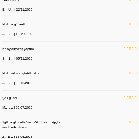
E... Ü... | 22/11/2025
Hızlı ve güvenilir
m... k... | 18/11/2025
Kolay alışveriş yaptım
S... Ş... | 05/11/2025
Hızlı, kolay erişilebilir, akılcı
m... k... | 05/10/2025
Çok güzel
M... s... | 02/07/2025
İlgili ve güvenilir firma. Gönül rahatlığıyla
tercih edebilirsiniz.
Z... B... | 16/05/2025