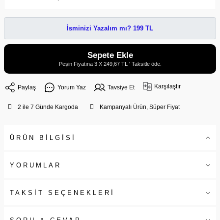
İsminizi Yazalım mı? 199 TL
Sepete Ekle
Peşin Fiyatına 3 X 249,67 TL ' Taksitle öde.
Karşılaştır
Paylaş
Yorum Yaz
Tavsiye Et
2 ile 7 Günde Kargoda
Kampanyalı Ürün, Süper Fiyat
ÜRÜN BİLGİSİ
YORUMLAR
TAKSİT SEÇENEKLERİ