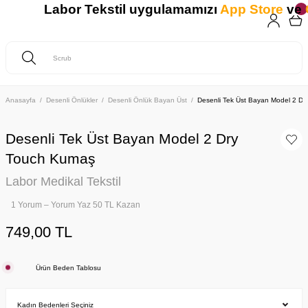
Labor Tekstil uygulamamızı
App Store
ve
G
Anasayfa
Desenli Önlükler
Desenli Önlük Bayan Üst
Desenli Tek Üst Bayan Model 2 D
Desenli Tek Üst Bayan Model 2 Dry
Touch Kumaş
Labor Medikal Tekstil
1 Yorum – Yorum Yaz 50 TL Kazan
749,00 TL
Ürün Beden Tablosu