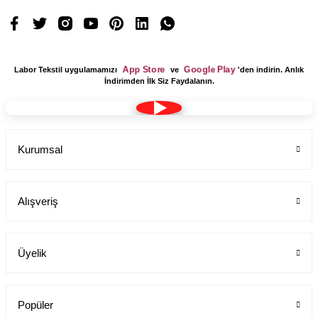
Pantolon Alpaka Boru paça
Labor Medikal Tekstil
App Store
Google Play
Labor Tekstil uygulamamızı
ve
'den indirin. Anlık
İndirimden İlk Siz Faydalanın.
699,00 TL
Kurumsal
Alışveriş
Üyelik
Popüler