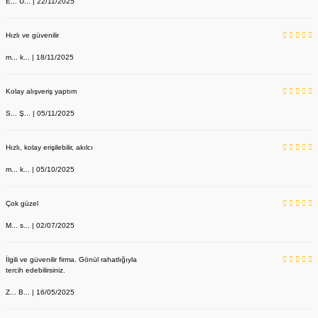
E... Ü... | 22/11/2025
Hızlı ve güvenilir
m... k... | 18/11/2025
Kolay alışveriş yaptım
S... Ş... | 05/11/2025
Hızlı, kolay erişilebilir, akılcı
m... k... | 05/10/2025
Çok güzel
M... s... | 02/07/2025
İlgili ve güvenilir firma. Gönül rahatlığıyla
tercih edebilirsiniz.
Z... B... | 16/05/2025