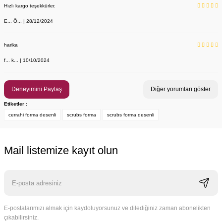
Hızlı kargo teşekkürler.
E... Ö... | 28/12/2024
YENİ ÜRÜN
Önlük, Scrubs ve Bone İsim Nakış İşleme | İsim Yazdırmak İstiyor 
Labor Medikal Tekstil
harika
f... k... | 10/10/2024
199,00 TL
Deneyimini Paylaş
Diğer yorumları göster
Etiketler :
cerrahi forma desenli
scrubs forma
scrubs forma desenli
Mail listemize kayıt olun
E-postalarımızı almak için kaydoluyorsunuz ve dilediğiniz zaman abonelikten
çıkabilirsiniz.