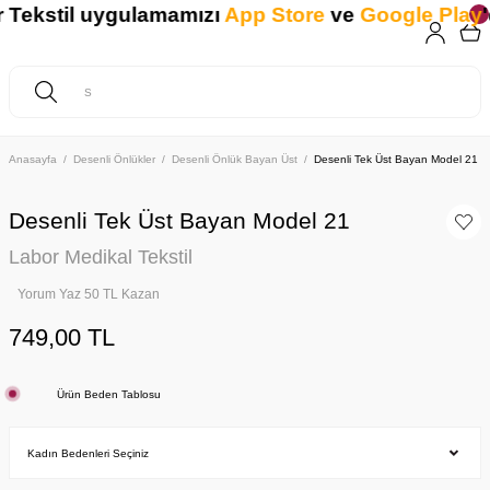
Tekstil uygulamamızı
App Store
ve
Google Play
'd
Anasayfa
Desenli Önlükler
Desenli Önlük Bayan Üst
Desenli Tek Üst Bayan Model 21
Desenli Tek Üst Bayan Model 21
Labor Medikal Tekstil
Yorum Yaz 50 TL Kazan
749,00 TL
Ürün Beden Tablosu