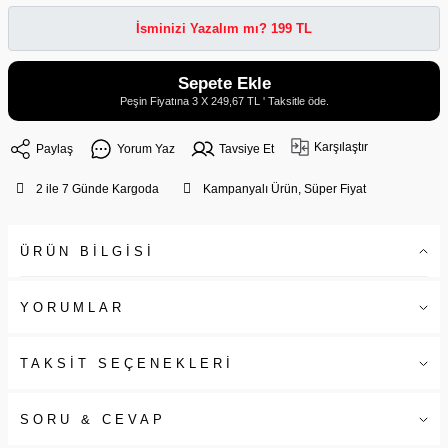
İsminizi Yazalım mı? 199 TL
Sepete Ekle
Peşin Fiyatına 3 X 249,67 TL ' Taksitle öde.
Karşılaştır
Paylaş
Yorum Yaz
Tavsiye Et
2 ile 7 Günde Kargoda
Kampanyalı Ürün, Süper Fiyat
ÜRÜN BİLGİSİ
YORUMLAR
TAKSİT SEÇENEKLERİ
SORU & CEVAP