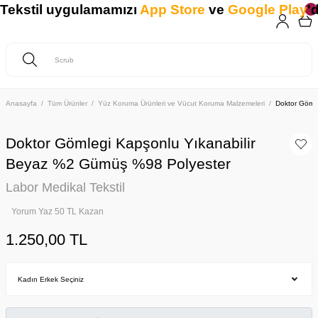
ekstil uygulamamızı
App Store
ve
Google Play
'de
Anasayfa
Tüm Ürünler
Yüz Koruma Ürünleri ve Vücut Koruma Malzemeleri
Doktor Göml
Doktor Gömlegi Kapşonlu Yıkanabilir
Beyaz %2 Gümüş %98 Polyester
Labor Medikal Tekstil
Yorum Yaz 50 TL Kazan
1.250,00 TL