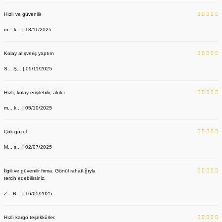
Hızlı ve güvenilir
m... k... | 18/11/2025
Kolay alışveriş yaptım
S... Ş... | 05/11/2025
Koruyucu Gözlük 1 Kutuda 12 Adet Fiyatıdır
Hızlı, kolay erişilebilir, akılcı
Labor Medikal Tekstil
m... k... | 05/10/2025
Çok güzel
1.427,73 TL
M... s... | 02/07/2025
İlgili ve güvenilir firma. Gönül rahatlığıyla
tercih edebilirsiniz.
Z... B... | 16/05/2025
Hızlı kargo teşekkürler.