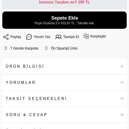
İsminizi Yazalım mı? 199 TL
Sepete Ekle
Peşin Fiyatına 3 X 416,67 TL ' Taksitle öde.
Karşılaştır
Paylaş
Yorum Yaz
Tavsiye Et
7 Günde Kargoda
Ön Siparişli Ürün
ÜRÜN BİLGİSİ
YORUMLAR
TAKSİT SEÇENEKLERİ
SORU & CEVAP