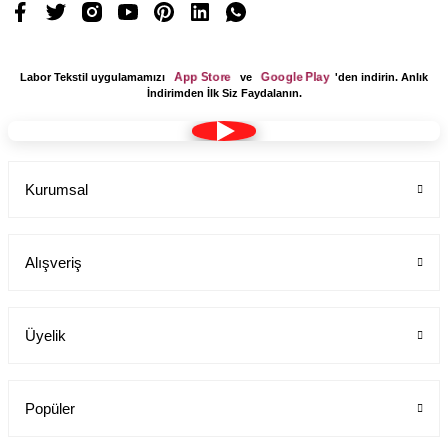
App Store
Google Play
Labor Tekstil uygulamamızı
ve
'den indirin. Anlık
İndirimden İlk Siz Faydalanın.
Çocuklar İçin Yüz Koruma Maskesi Kumaş Hayvanlar Alemi Lacivert
Labor Medikal Tekstil
Kurumsal
20,37 TL
Alışveriş
Üyelik
Popüler