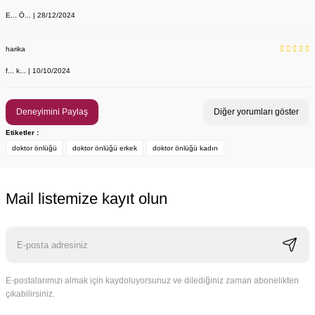
E... Ö... | 28/12/2024
harika
f... k... | 10/10/2024
Deneyimini Paylaş
Diğer yorumları göster
Etiketler :
doktor önlüğü
doktor önlüğü erkek
Tükendi
doktor önlüğü kadın
Mail listemize kayıt olun
E-postalarımızı almak için kaydoluyorsunuz ve dilediğiniz zaman abonelikten
çıkabilirsiniz.