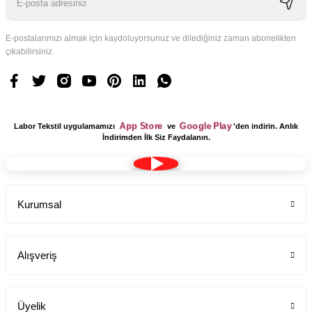
E-postalarımızı almak için kaydoluyorsunuz ve dilediğiniz zaman abonelikten
çıkabilirsiniz.
App Store
Google Play
Labor Tekstil uygulamamızı
ve
'den indirin. Anlık
İndirimden İlk Siz Faydalanın.
Kurumsal
Alışveriş
Erkek Sabo Terlik - Ortopedik Delikli Deri Model 210 | Labor
Labor Medikal Tekstil
Üyelik