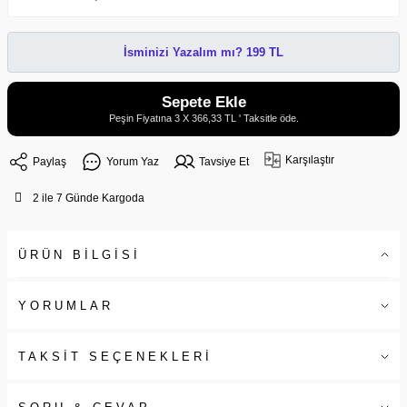
İsminizi Yazalım mı? 199 TL
Sepete Ekle
Peşin Fiyatına 3 X 366,33 TL ' Taksitle öde.
Karşılaştır
Paylaş
Yorum Yaz
Tavsiye Et
2 ile 7 Günde Kargoda
ÜRÜN BİLGİSİ
YORUMLAR
TAKSİT SEÇENEKLERİ