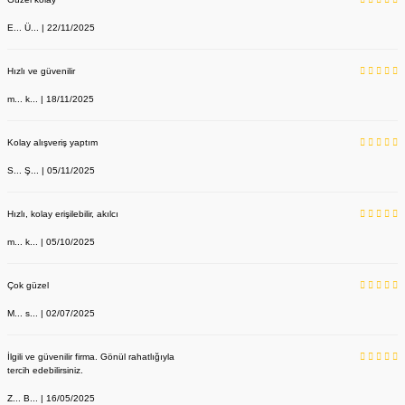
E... Ü... | 22/11/2025
Hızlı ve güvenilir
m... k... | 18/11/2025
Kolay alışveriş yaptım
S... Ş... | 05/11/2025
Hızlı, kolay erişilebilir, akılcı
m... k... | 05/10/2025
Çok güzel
M... s... | 02/07/2025
İlgili ve güvenilir firma. Gönül rahatlığıyla
tercih edebilirsiniz.
Z... B... | 16/05/2025