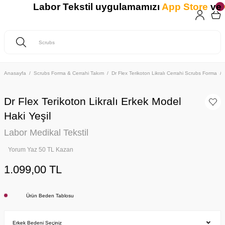
Labor Tekstil uygulamamızı
App Store
ve
G
Anasayfa
Scrubs Forma & Cerrahi Takım
Dr Flex Terikoton Likralı Cerrahi Scrubs Forma
Dr Flex Terikoton Likralı Erkek Model
Haki Yeşil
Labor Medikal Tekstil
Yorum Yaz 50 TL Kazan
1.099,00 TL
Ürün Beden Tablosu