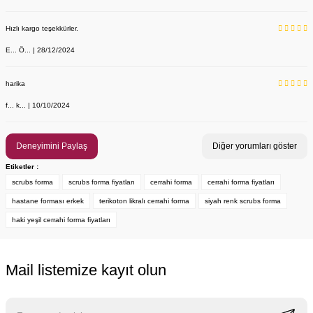
Hızlı kargo teşekkürler.
E... Ö... | 28/12/2024
YENİ ÜRÜN
Önlük, Scrubs ve Bone İsim Nakış İşleme | İsim Yazdırmak İstiyor 
Labor Medikal Tekstil
harika
f... k... | 10/10/2024
199,00 TL
Deneyimini Paylaş
Diğer yorumları göster
Etiketler :
scrubs forma
scrubs forma fiyatları
cerrahi forma
cerrahi forma fiyatları
hastane forması erkek
terikoton likralı cerrahi forma
siyah renk scrubs forma
haki yeşil cerrahi forma fiyatları
Mail listemize kayıt olun