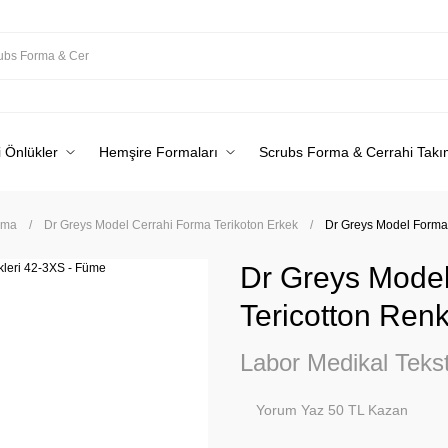
 Önlükler
Hemşire Formaları
Scrubs Forma & Cerrahi Takı
rma
Dr Greys Model Cerrahi Forma Terikoton Erkek
Dr Greys Model Forma 
Dr Greys Model
Tericotton Ren
Labor Medikal Tekst
Yorum Yaz 50 TL Kazan