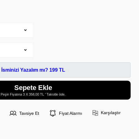
İsminizi Yazalım mı? 199 TL
Sepete Ekle
Peşin Fiyatına 3 X 358,00 TL ' Taksitle öde.
Karşılaştır
Tavsiye Et
Fiyat Alarmı