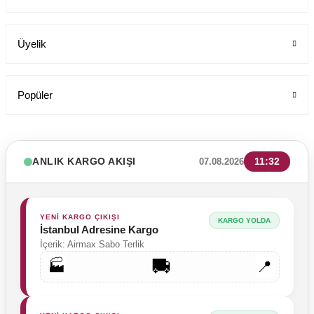
Üyelik
Popüler
ANLIK KARGO AKIŞI
11:32
07.08.2026
YENİ KARGO ÇIKIŞI
KARGO YOLDA
İstanbul Adresine Kargo
ALPAKA Erkek Beyaz Doktor Önlüğü - LABOR 100cm Hekim, Eczacı 
İçerik: Airmax Sabo Terlik
Labor Medikal Tekstil
🚚
🏭
📍
799,00 TL