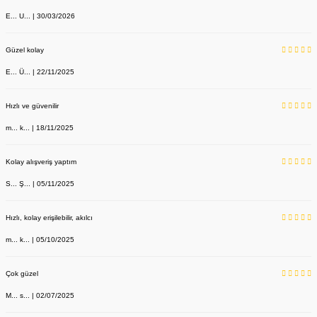
E... U... | 30/03/2026
Güzel kolay
E... Ü... | 22/11/2025
Hızlı ve güvenilir
m... k... | 18/11/2025
Kolay alışveriş yaptım
S... Ş... | 05/11/2025
Hızlı, kolay erişilebilir, akılcı
m... k... | 05/10/2025
Çok güzel
M... s... | 02/07/2025