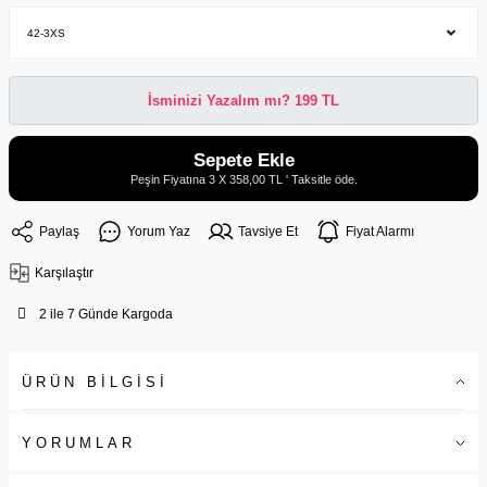
İsminizi Yazalım mı? 199 TL
Sepete Ekle
Peşin Fiyatına 3 X 358,00 TL ' Taksitle öde.
Paylaş
Yorum Yaz
Tavsiye Et
Fiyat Alarmı
Karşılaştır
2 ile 7 Günde Kargoda
ÜRÜN BİLGİSİ
YORUMLAR