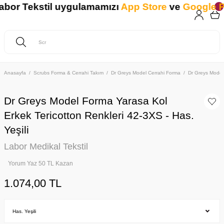
r Tekstil uygulamamızı
App Store
ve
Google Pla
Anasayfa
Scrubs Forma & Cerrahi Takım
Dr Greys Model Cerrahi Forma
Dr Greys Model
Dr Greys Model Forma Yarasa Kol
Erkek Tericotton Renkleri 42-3XS - Has.
Yeşili
Labor Medikal Tekstil
Yorum Yaz 50 TL Kazan
1.074,00 TL