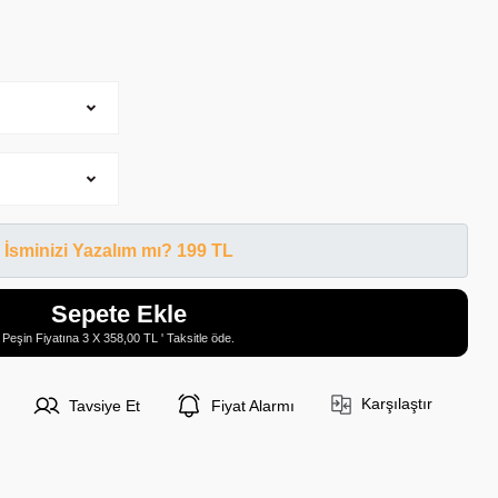
İsminizi Yazalım mı? 199 TL
Sepete Ekle
Peşin Fiyatına 3 X 358,00 TL ' Taksitle öde.
Karşılaştır
Tavsiye Et
Fiyat Alarmı