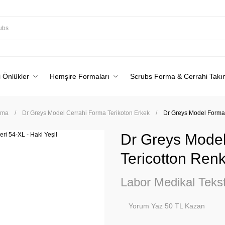
 Önlükler
Hemşire Formaları
Scrubs Forma & Cerrahi Takı
rma
Dr Greys Model Cerrahi Forma Terikoton Erkek
Dr Greys Model Forma Y
Dr Greys Model
Tericotton Renk
Labor Medikal Tekst
Yorum Yaz 50 TL Kazan