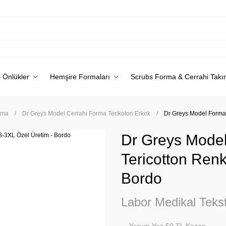
 Önlükler
Hemşire Formaları
Scrubs Forma & Cerrahi Takı
rma
Dr Greys Model Cerrahi Forma Terikoton Erkek
Dr Greys Model Forma 
Dr Greys Model
Tericotton Renk
Bordo
Labor Medikal Tekst