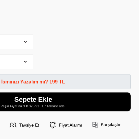
İsminizi Yazalım mı? 199 TL
Sepete Ekle
Peşin Fiyatına 3 X 375,91 TL ' Taksitle öde.
Karşılaştır
Tavsiye Et
Fiyat Alarmı