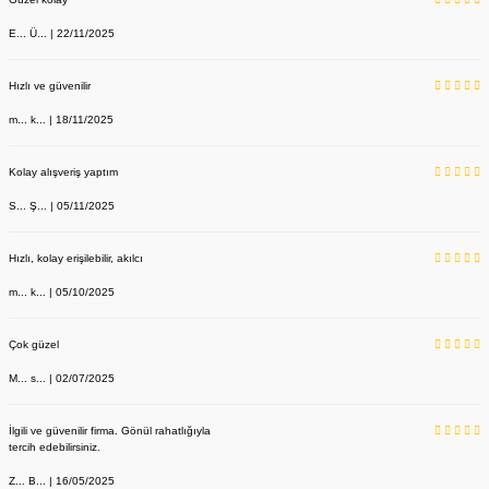
E... Ü... | 22/11/2025
Hızlı ve güvenilir
m... k... | 18/11/2025
Kolay alışveriş yaptım
S... Ş... | 05/11/2025
Hızlı, kolay erişilebilir, akılcı
m... k... | 05/10/2025
Çok güzel
M... s... | 02/07/2025
İlgili ve güvenilir firma. Gönül rahatlığıyla
tercih edebilirsiniz.
Z... B... | 16/05/2025