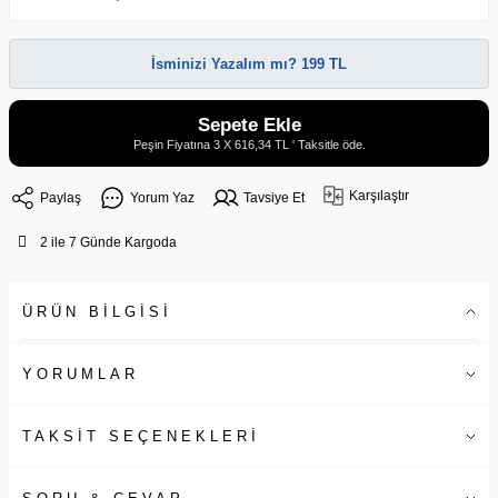
İsminizi Yazalım mı? 199 TL
Sepete Ekle
Peşin Fiyatına 3 X 616,34 TL ' Taksitle öde.
Karşılaştır
Paylaş
Yorum Yaz
Tavsiye Et
2 ile 7 Günde Kargoda
ÜRÜN BİLGİSİ
YORUMLAR
TAKSİT SEÇENEKLERİ