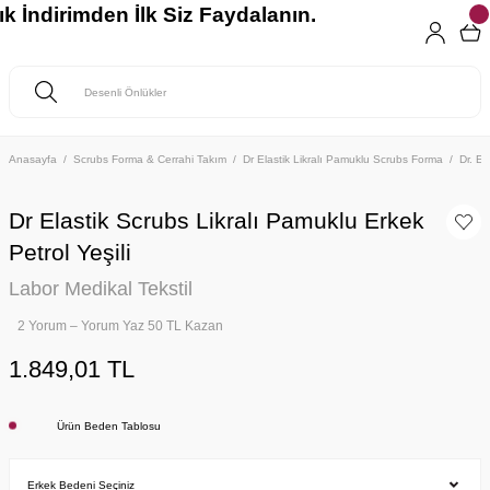
k İndirimden İlk Siz Faydalanın.
Anasayfa
Scrubs Forma & Cerrahi Takım
Dr Elastik Likralı Pamuklu Scrubs Forma
Dr. El
Dr Elastik Scrubs Likralı Pamuklu Erkek
Petrol Yeşili
Labor Medikal Tekstil
2 Yorum – Yorum Yaz 50 TL Kazan
1.849,01 TL
Ürün Beden Tablosu