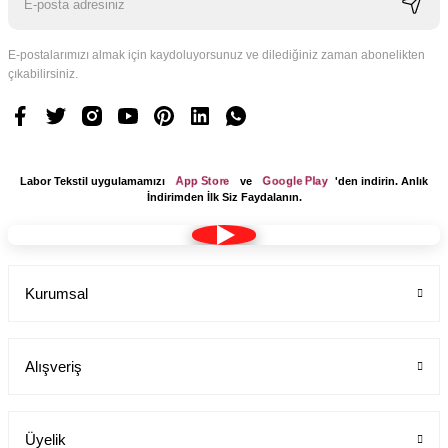
E-postalarımızı almak için kaydoluyorsunuz ve dilediğiniz zaman abonelikten
çıkabilirsiniz.
Logo Tasarım Ücreti 1 Adet
Labor Medikal Tekstil
App Store
Google Play
Labor Tekstil uygulamamızı
ve
'den indirin. Anlık
199,00 TL
İndirimden İlk Siz Faydalanın.
Kurumsal
Alışveriş
Üyelik