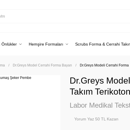
 Önlükler
Hemşire Formaları
Scrubs Forma & Cerrahi Takı
rma
Dr.Greys Model Cerrahi Forma Bayan
Dr.Greys Modeli Cerrahi Form
Dr.Greys Model
Takım Terikot
Labor Medikal Tekst
Yorum Yaz 50 TL Kazan