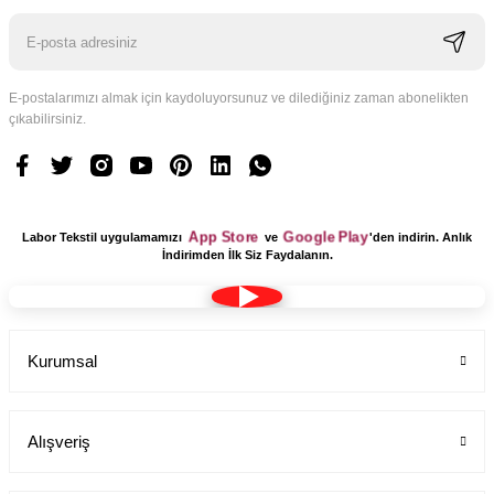
590,00 TL
E-postalarımızı almak için kaydoluyorsunuz ve dilediğiniz zaman abonelikten
çıkabilirsiniz.
App Store
Google Play
Labor Tekstil uygulamamızı
ve
'den indirin. Anlık
İndirimden İlk Siz Faydalanın.
Kurumsal
Alışveriş
YENİ ÜRÜN
Sabo Terlik Kırmızı Deri 209 Model