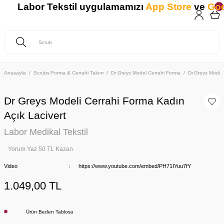
Labor Tekstil uygulamamızı
App Store
ve
Goog
Anasayfa
Scrubs Forma & Cerrahi Takım
Dr Greys Model Cerrahi Forma
Dr.Greys Model
Dr Greys Modeli Cerrahi Forma Kadın
Açık Lacivert
Labor Medikal Tekstil
Yorum Yaz 50 TL Kazan
Video
https://www.youtube.com/embed/PH71IYuu7fY
1.049,00 TL
Ürün Beden Tablosu