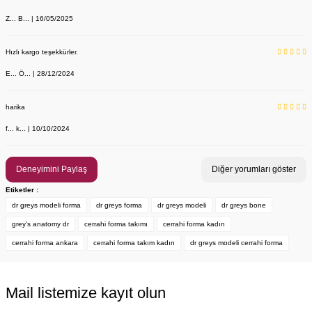
Z... B... | 16/05/2025
Hızlı kargo teşekkürler.
E... Ö... | 28/12/2024
harika
f... k... | 10/10/2024
Deneyimini Paylaş
Diğer yorumları göster
Etiketler :
dr greys modeli forma
dr greys forma
dr greys modeli
dr greys bone
grey's anatomy dr
cerrahi forma takımı
cerrahi forma kadın
cerrahi forma ankara
cerrahi forma takım kadın
dr greys modeli cerrahi forma
Sabo Terlik Q Clogs Turkuaz Mint Kadın
Labor Medikal Tekstil
Mail listemize kayıt olun