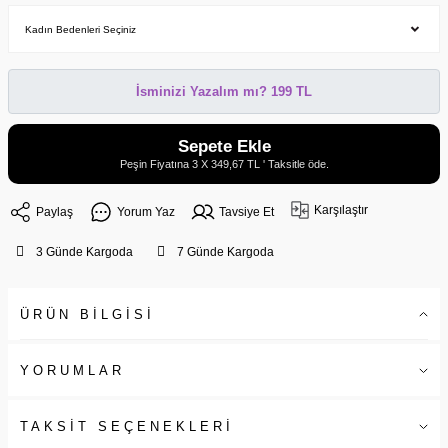
İsminizi Yazalım mı? 199 TL
Sepete Ekle
Peşin Fiyatına 3 X 349,67 TL ' Taksitle öde.
Karşılaştır
Paylaş
Yorum Yaz
Tavsiye Et
3 Günde Kargoda
7 Günde Kargoda
ÜRÜN BİLGİSİ
YORUMLAR
TAKSİT SEÇENEKLERİ