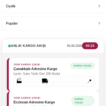
Labor Medikal Tekstil
Üyelik
890,00 TL
Popüler
ANLIK KARGO AKIŞI
05:23
06.08.2026
YENİ KARGO ÇIKIŞI
KARGO YOLDA
Çanakkale Adresine Kargo
İçerik: Sabo Terlik Deri 208 Model
🚚
🏭
📍
YENİ KARGO ÇIKIŞI
KARGO
Erzincan Adresine Kargo
YOLDA