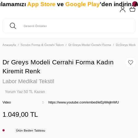
ulamamızı
App Store
ve
Google Play
'den indirin. An
Anasayfa
Scrubs Forma & Cerrahi Takım
Dr Greys Model Cerrahi Forma
Dr.Greys Model
Dr Greys Modeli Cerrahi Forma Kadın
Kiremit Renk
Labor Medikal Tekstil
Yorum Yaz 50 TL Kazan
Video
https://www.youtube.com/embed/ieEpWejlmWU
1.049,00 TL
Ürün Beden Tablosu