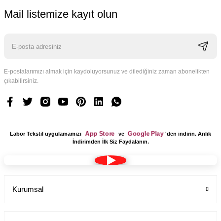
Mail listemize kayıt olun
E-postalarımızı almak için kaydoluyorsunuz ve dilediğiniz zaman abonelikten
çıkabilirsiniz.
Sabo Terlik Bayan Kırmızı Labor Hava Taban - Air Max- Alt Tabanı B
Labor Medikal Tekstil
App Store
Google Play
Labor Tekstil uygulamamızı
ve
'den indirin. Anlık
İndirimden İlk Siz Faydalanın.
1.099,00 TL
Kurumsal