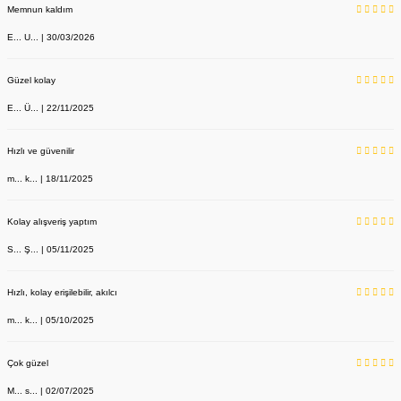
Memnun kaldım
E... U... | 30/03/2026
Güzel kolay
E... Ü... | 22/11/2025
Hızlı ve güvenilir
m... k... | 18/11/2025
YENİ ÜRÜN
Sabo Terlik Kırmızı Deri 209 Model
Kolay alışveriş yaptım
Labor Medikal Tekstil
S... Ş... | 05/11/2025
Hızlı, kolay erişilebilir, akılcı
890,00 TL
m... k... | 05/10/2025
Çok güzel
M... s... | 02/07/2025