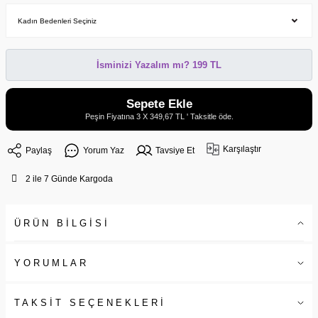
İsminizi Yazalım mı? 199 TL
Sepete Ekle
Peşin Fiyatına 3 X 349,67 TL ' Taksitle öde.
Karşılaştır
Paylaş
Yorum Yaz
Tavsiye Et
2 ile 7 Günde Kargoda
ÜRÜN BİLGİSİ
YORUMLAR
TAKSİT SEÇENEKLERİ