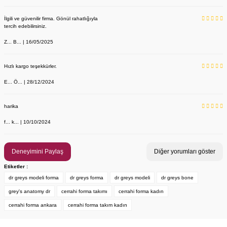
İlgili ve güvenilir firma. Gönül rahatlığıyla
tercih edebilirsiniz.
Z... B... | 16/05/2025
Hızlı kargo teşekkürler.
E... Ö... | 28/12/2024
harika
f... k... | 10/10/2024
Deneyimini Paylaş
Diğer yorumları göster
Etiketler :
dr greys modeli forma
dr greys forma
dr greys modeli
dr greys bone
grey's anatomy dr
cerrahi forma takımı
cerrahi forma kadın
cerrahi forma ankara
cerrahi forma takım kadın