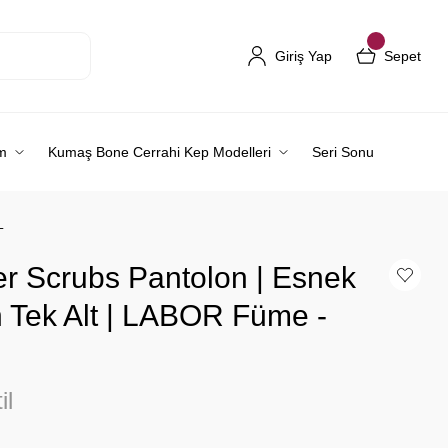
Giriş Yap
Sepet
m
Kumaş Bone Cerrahi Kep Modelleri
Seri Sonu
L
er Scrubs Pantolon | Esnek
on Tek Alt | LABOR Füme -
il