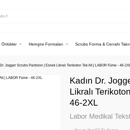
 Önlükler
Hemşire Formaları
Scrubs Forma & Cerrahi Takı
Dr. Jogger Scrubs Pantolon | Esnek Likralı Terikoton Tek Alt | LABOR Füme - 46-2X
Kadın Dr. Jogg
Likralı Terikot
46-2XL
Labor Medikal Tekst