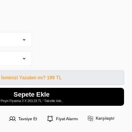
İsminizi Yazalım mı? 199 TL
Sepete Ekle
Peşin Fiyatına 3 X 263,33 TL ' Taksitle öde.
Karşılaştır
Tavsiye Et
Fiyat Alarmı