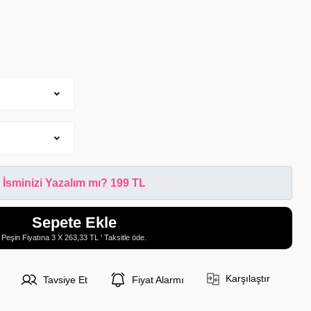
İsminizi Yazalım mı? 199 TL
Sepete Ekle
Peşin Fiyatına 3 X 263,33 TL ' Taksitle öde.
Karşılaştır
Tavsiye Et
Fiyat Alarmı