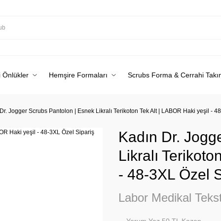
 Önlükler
Hemşire Formaları
Scrubs Forma & Cerrahi Takı
Dr. Jogger Scrubs Pantolon | Esnek Likralı Terikoton Tek Alt | LABOR Haki yeşil - 4
Kadın Dr. Jogg
Likralı Terikoto
- 48-3XL Özel S
Labor Medikal Tekst