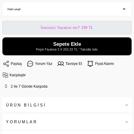
İsminizi Yazalım mı? 199 TL
Sepete Ekle
Peşin Fiyatına 3 X 263,33 TL ' Taksitle öde.
Paylaş
Yorum Yaz
Tavsiye Et
Fiyat Alarmı
Karşılaştır
2 ile 7 Günde Kargoda
ÜRÜN BİLGİSİ
YORUMLAR