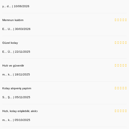
y... d... | 10/06/2026
Memnun kaldım
E... U... | 30/03/2026
Güzel kolay
E... Ü... | 22/11/2025
Hızlı ve güvenilir
m... k... | 18/11/2025
Kolay alışveriş yaptım
S... Ş... | 05/11/2025
Dr Bag Siyah Çanta Unisex Doktor Desenli
Hızlı, kolay erişilebilir, akılcı
Labor Medikal Tekstil
m... k... | 05/10/2025