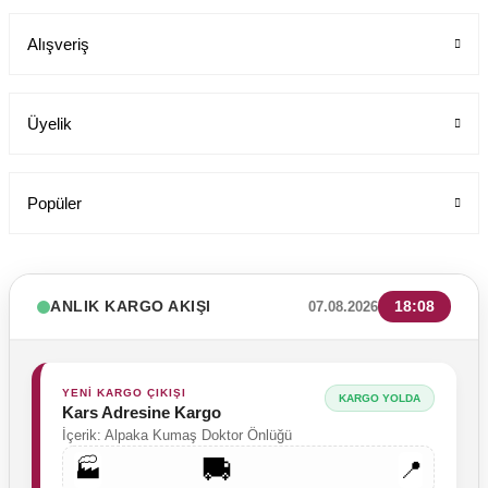
Labor Medikal Tekstil
Alışveriş
1.199,00 TL
Üyelik
Popüler
ANLIK KARGO AKIŞI
18:08
07.08.2026
YENİ KARGO ÇIKIŞI
KARGO YOLDA
Kars Adresine Kargo
İçerik: Alpaka Kumaş Doktor Önlüğü
🚚
🏭
📍
Likrali Pamuklu Kadın Tek Üst Rg03 Pati Dünyası Cerrahi Forma