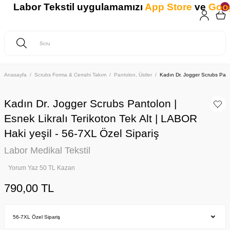
Labor Tekstil uygulamamızı
App Store
ve
Googl
Anasayfa
Scrubs Forma & Cerrahi Takım
Pantolon, Üstler
Kadın Dr. Jogger Scrubs Panto
Kadın Dr. Jogger Scrubs Pantolon |
Esnek Likralı Terikoton Tek Alt | LABOR
Haki yeşil - 56-7XL Özel Sipariş
Labor Medikal Tekstil
Yorum Yaz 50 TL Kazan
790,00 TL