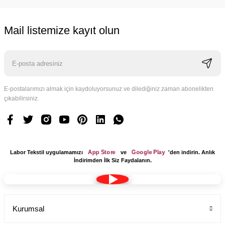
Mail listemize kayıt olun
Cerrahi bone teknisyen desenli kadın erkek
Labor Medikal Tekstil
E-postalarımızı almak için kaydoluyorsunuz ve dilediğiniz zaman abonelikten
99,00 TL
çıkabilirsiniz.
App Store
Google Play
Labor Tekstil uygulamamızı
ve
'den indirin. Anlık
İndirimden İlk Siz Faydalanın.
Kurumsal
Dr Jogger Scrubs Likralı Koton Kumaş Kadın Haki Yeşil