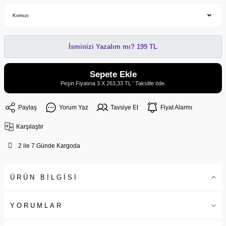
İsminizi Yazalım mı? 199 TL
Sepete Ekle
Peşin Fiyatına 3 X 263,33 TL ' Taksitle öde.
Paylaş
Yorum Yaz
Tavsiye Et
Fiyat Alarmı
Karşılaştır
2 ile 7 Günde Kargoda
ÜRÜN BİLGİSİ
YORUMLAR