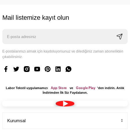
Mail listemize kayıt olun
Cerrahi bone teknisyen desenli kadın erkek
Labor Medikal Tekstil
E-postalarımızı almak için kaydoluyorsunuz ve dilediğiniz zaman abonelikten
99,00 TL
çıkabilirsiniz.
App Store
Google Play
Labor Tekstil uygulamamızı
ve
'den indirin. Anlık
İndirimden İlk Siz Faydalanın.
Kurumsal
Dr Jogger Scrubs Likralı Koton Kumaş Kadın Haki Yeşil