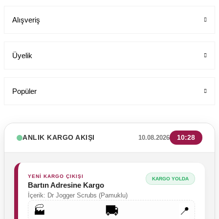
Labor Medikal Tekstil
Alışveriş
1.199,00 TL
Üyelik
Popüler
ANLIK KARGO AKIŞI
10:28
10.08.2026
YENİ KARGO ÇIKIŞI
KARGO YOLDA
Bartın Adresine Kargo
İçerik: Dr Jogger Scrubs (Pamuklu)
🚚
🏭
📍
Likrali Pamuklu Kadın Tek Üst Rg03 Pati Dünyası Cerrahi Forma