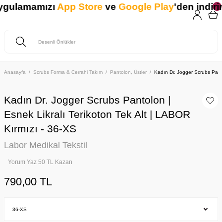
ygulamamızı
App Store
ve
Google Play
'den indirin.
Anasayfa
Scrubs Forma & Cerrahi Takım
Pantolon, Üstler
Kadın Dr. Jogger Scrubs Panto
Kadın Dr. Jogger Scrubs Pantolon |
Esnek Likralı Terikoton Tek Alt | LABOR
Kırmızı - 36-XS
Labor Medikal Tekstil
Yorum Yaz 50 TL Kazan
790,00 TL