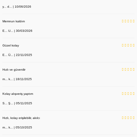
y... d... | 10/06/2026
Memnun kaldım
E... U... | 30/03/2026
Güzel kolay
E... Ü... | 22/11/2025
Hızlı ve güvenilir
m... k... | 18/11/2025
Kolay alışveriş yaptım
S... Ş... | 05/11/2025
Dr Bag Siyah Çanta Unisex Doktor Desenli
Hızlı, kolay erişilebilir, akılcı
Labor Medikal Tekstil
m... k... | 05/10/2025