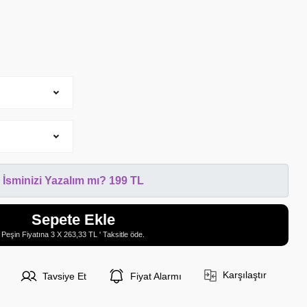
İsminizi Yazalım mı? 199 TL
Sepete Ekle
Peşin Fiyatına 3 X 263,33 TL ' Taksitle öde.
Karşılaştır
Tavsiye Et
Fiyat Alarmı