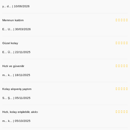
y... d... | 10/06/2026
Memnun kaldım
E... U... | 30/03/2026
Güzel kolay
E... Ü... | 22/11/2025
Hızlı ve güvenilir
m... k... | 18/11/2025
Kolay alışveriş yaptım
S... Ş... | 05/11/2025
Dr Bag Siyah Çanta Unisex Doktor Desenli
Hızlı, kolay erişilebilir, akılcı
Labor Medikal Tekstil
m... k... | 05/10/2025