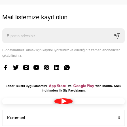
Mail listemize kayıt olun
Cerrahi bone teknisyen desenli kadın erkek
Labor Medikal Tekstil
E-postalarımızı almak için kaydoluyorsunuz ve dilediğiniz zaman abonelikten
99,00 TL
çıkabilirsiniz.
App Store
Google Play
Labor Tekstil uygulamamızı
ve
'den indirin. Anlık
İndirimden İlk Siz Faydalanın.
Kurumsal
Dr Jogger Scrubs Likralı Koton Kumaş Kadın Haki Yeşil