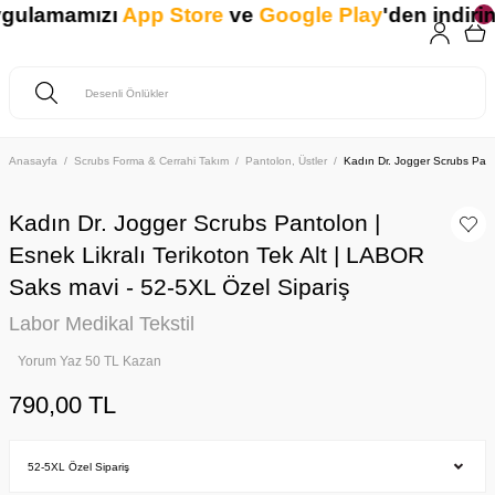
ygulamamızı
App Store
ve
Google Play
'den indirin.
Anasayfa
Scrubs Forma & Cerrahi Takım
Pantolon, Üstler
Kadın Dr. Jogger Scrubs Panto
Kadın Dr. Jogger Scrubs Pantolon |
Esnek Likralı Terikoton Tek Alt | LABOR
Saks mavi - 52-5XL Özel Sipariş
Labor Medikal Tekstil
Yorum Yaz 50 TL Kazan
790,00 TL