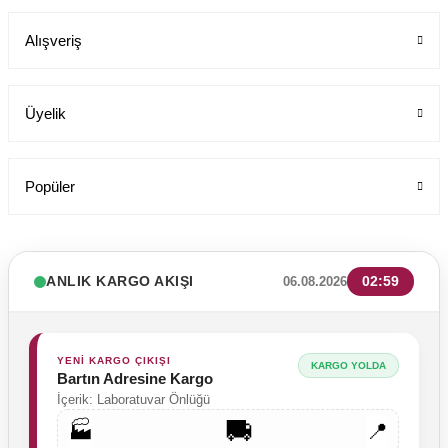
Labor Medikal Tekstil
Alışveriş
1.199,00 TL
Üyelik
Popüler
ANLIK KARGO AKIŞI
02:59
06.08.2026
YENİ KARGO ÇIKIŞI
KARGO YOLDA
Bartın Adresine Kargo
İçerik: Laboratuvar Önlüğü
🚚
🏭
📍
Likrali Pamuklu Kadın Tek Üst Rg03 Pati Dünyası Cerrahi Forma