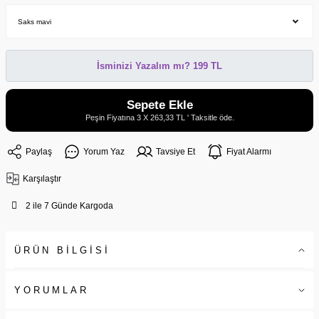
İsminizi Yazalım mı? 199 TL
Sepete Ekle
Peşin Fiyatına 3 X 263,33 TL ' Taksitle öde.
Paylaş
Yorum Yaz
Tavsiye Et
Fiyat Alarmı
Karşılaştır
2 ile 7 Günde Kargoda
ÜRÜN BİLGİSİ
YORUMLAR