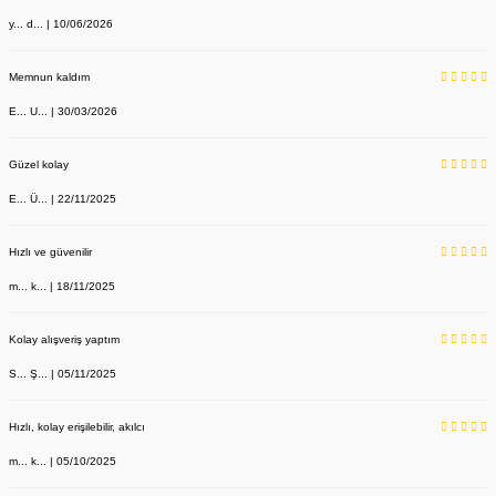
y... d... | 10/06/2026
Memnun kaldım
E... U... | 30/03/2026
Güzel kolay
E... Ü... | 22/11/2025
Hızlı ve güvenilir
m... k... | 18/11/2025
Kolay alışveriş yaptım
S... Ş... | 05/11/2025
Dr Bag Siyah Çanta Unisex Doktor Desenli
Hızlı, kolay erişilebilir, akılcı
Labor Medikal Tekstil
m... k... | 05/10/2025