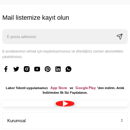
Mail listemize kayıt olun
Cerrahi bone teknisyen desenli kadın erkek
Labor Medikal Tekstil
E-postalarımızı almak için kaydoluyorsunuz ve dilediğiniz zaman abonelikten
99,00 TL
çıkabilirsiniz.
App Store
Google Play
Labor Tekstil uygulamamızı
ve
'den indirin. Anlık
İndirimden İlk Siz Faydalanın.
Kurumsal
Dr Jogger Scrubs Likralı Koton Kumaş Kadın Haki Yeşil