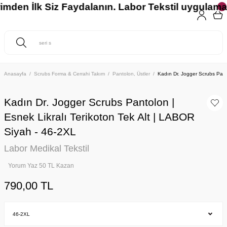
rimden İlk Siz Faydalanın. Labor Tekstil uygulamam
Anasayfa
Scrubs Forma & Cerrahi Takım
Pantolon, Üstler
Kadın Dr. Jogger Scrubs Panto
Kadın Dr. Jogger Scrubs Pantolon |
Esnek Likralı Terikoton Tek Alt | LABOR
Siyah - 46-2XL
Labor Medikal Tekstil
Yorum Yaz 50 TL Kazan
790,00 TL