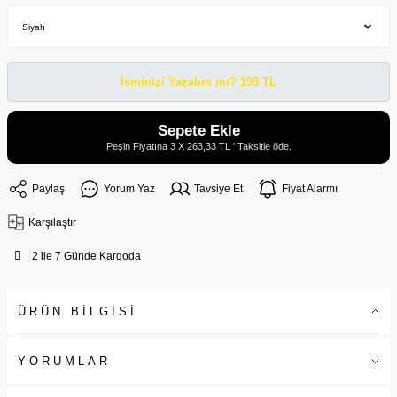
İsminizi Yazalım mı? 199 TL
Sepete Ekle
Peşin Fiyatına 3 X 263,33 TL ' Taksitle öde.
Paylaş
Yorum Yaz
Tavsiye Et
Fiyat Alarmı
Karşılaştır
2 ile 7 Günde Kargoda
ÜRÜN BİLGİSİ
YORUMLAR