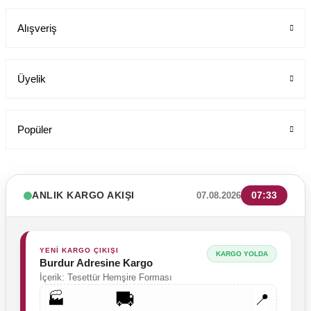
Labor Medikal Tekstil
Alışveriş
1.199,00 TL
Üyelik
Popüler
ANLIK KARGO AKIŞI
07:33
07.08.2026
YENİ KARGO ÇIKIŞI
KARGO YOLDA
Burdur Adresine Kargo
İçerik: Tesettür Hemşire Forması
🚚
🏭
📍
Likrali Pamuklu Kadın Tek Üst Rg03 Pati Dünyası Cerrahi Forma