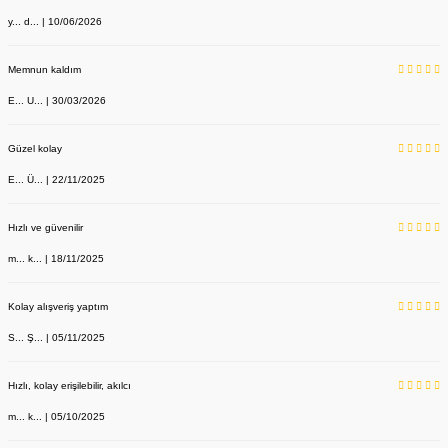
y... d... | 10/06/2026
Memnun kaldım
E... U... | 30/03/2026
Güzel kolay
E... Ü... | 22/11/2025
Hızlı ve güvenilir
m... k... | 18/11/2025
Kolay alışveriş yaptım
S... Ş... | 05/11/2025
Dr Bag Siyah Çanta Unisex Doktor Desenli
Hızlı, kolay erişilebilir, akılcı
Labor Medikal Tekstil
m... k... | 05/10/2025