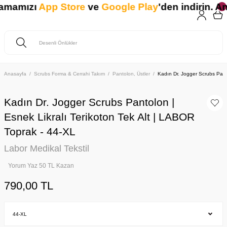
amamızı
App Store
ve
Google Play
'den indirin. Anl
Anasayfa
Scrubs Forma & Cerrahi Takım
Pantolon, Üstler
Kadın Dr. Jogger Scrubs Panto
Kadın Dr. Jogger Scrubs Pantolon |
Esnek Likralı Terikoton Tek Alt | LABOR
Toprak - 44-XL
Labor Medikal Tekstil
Yorum Yaz 50 TL Kazan
790,00 TL