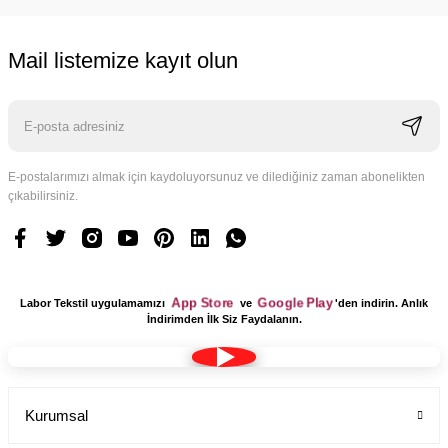
Mail listemize kayıt olun
Cerrahi bone teknisyen desenli kadın erkek
Labor Medikal Tekstil
E-postalarımızı almak için kaydoluyorsunuz ve dilediğiniz zaman abonelikten
99,00 TL
çıkabilirsiniz.
App Store
Google Play
Labor Tekstil uygulamamızı
ve
'den indirin. Anlık
İndirimden İlk Siz Faydalanın.
Kurumsal
Dr Jogger Scrubs Likralı Koton Kumaş Kadın Haki Yeşil