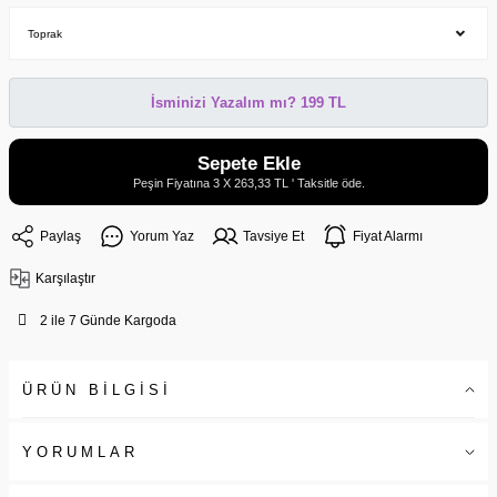
İsminizi Yazalım mı? 199 TL
Sepete Ekle
Peşin Fiyatına 3 X 263,33 TL ' Taksitle öde.
Paylaş
Yorum Yaz
Tavsiye Et
Fiyat Alarmı
Karşılaştır
2 ile 7 Günde Kargoda
ÜRÜN BİLGİSİ
YORUMLAR