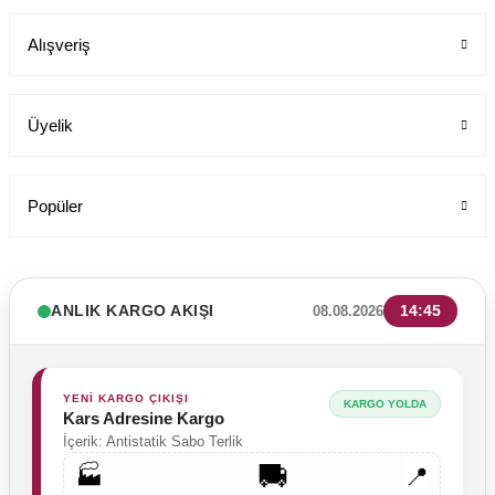
Labor Medikal Tekstil
Alışveriş
1.199,00 TL
Üyelik
Popüler
ANLIK KARGO AKIŞI
14:45
08.08.2026
YENİ KARGO ÇIKIŞI
KARGO YOLDA
Kars Adresine Kargo
İçerik: Antistatik Sabo Terlik
🚚
🏭
📍
Likrali Pamuklu Kadın Tek Üst Rg03 Pati Dünyası Cerrahi Forma