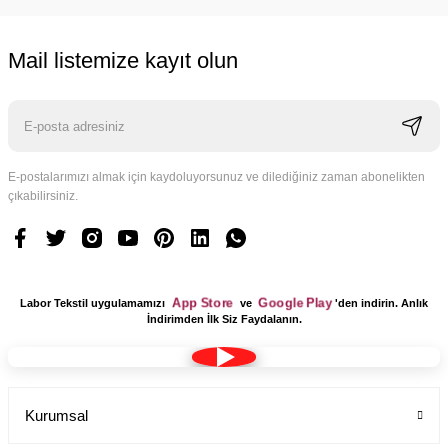
Mail listemize kayıt olun
Cerrahi bone teknisyen desenli kadın erkek
Labor Medikal Tekstil
E-postalarımızı almak için kaydoluyorsunuz ve dilediğiniz zaman abonelikten
99,00 TL
çıkabilirsiniz.
App Store
Google Play
Labor Tekstil uygulamamızı
ve
'den indirin. Anlık
İndirimden İlk Siz Faydalanın.
Kurumsal
Dr Jogger Scrubs Likralı Koton Kumaş Kadın Haki Yeşil