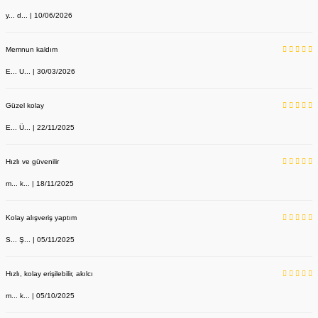
y... d... | 10/06/2026
Memnun kaldım
E... U... | 30/03/2026
Güzel kolay
E... Ü... | 22/11/2025
Hızlı ve güvenilir
m... k... | 18/11/2025
Kolay alışveriş yaptım
S... Ş... | 05/11/2025
Dr Bag Siyah Çanta Unisex Doktor Desenli
Hızlı, kolay erişilebilir, akılcı
Labor Medikal Tekstil
m... k... | 05/10/2025