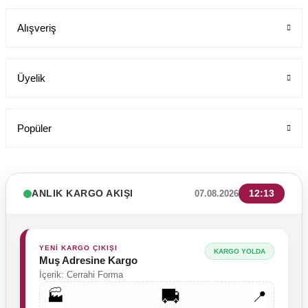
Labor Medikal Tekstil
Alışveriş
1.199,00 TL
Üyelik
Popüler
ANLIK KARGO AKIŞI
12:13
07.08.2026
YENİ KARGO ÇIKIŞI
KARGO YOLDA
Muş Adresine Kargo
İçerik: Cerrahi Forma
🚚
🏭
📍
Likrali Pamuklu Kadın Tek Üst Rg03 Pati Dünyası Cerrahi Forma