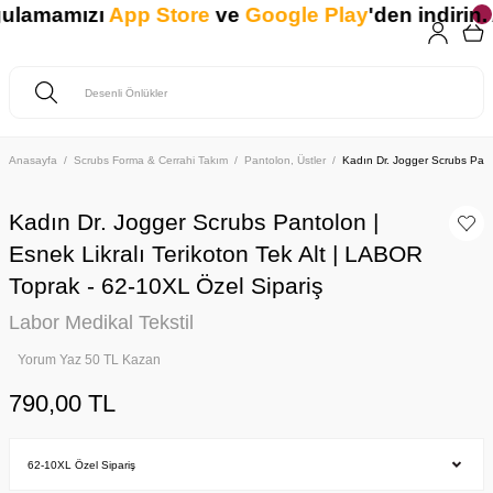
gulamamızı
App Store
ve
Google Play
'den indirin. 
Anasayfa
Scrubs Forma & Cerrahi Takım
Pantolon, Üstler
Kadın Dr. Jogger Scrubs Panto
Kadın Dr. Jogger Scrubs Pantolon |
Esnek Likralı Terikoton Tek Alt | LABOR
Toprak - 62-10XL Özel Sipariş
Labor Medikal Tekstil
Yorum Yaz 50 TL Kazan
790,00 TL