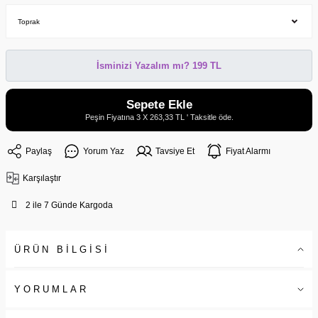
İsminizi Yazalım mı? 199 TL
Sepete Ekle
Peşin Fiyatına 3 X 263,33 TL ' Taksitle öde.
Paylaş
Yorum Yaz
Tavsiye Et
Fiyat Alarmı
Karşılaştır
2 ile 7 Günde Kargoda
ÜRÜN BİLGİSİ
YORUMLAR