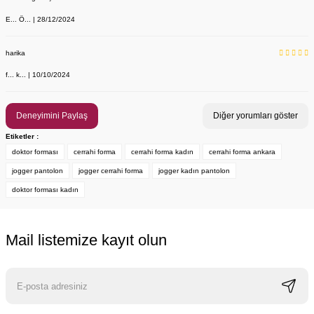
E... Ö... | 28/12/2024
harika
f... k... | 10/10/2024
Deneyimini Paylaş
Diğer yorumları göster
Etiketler :
doktor forması
cerrahi forma
cerrahi forma kadın
cerrahi forma ankara
jogger pantolon
jogger cerrahi forma
jogger kadın pantolon
doktor forması kadın
Mail listemize kayıt olun