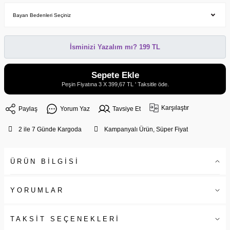
İsminizi Yazalım mı? 199 TL
Sepete Ekle
Peşin Fiyatına 3 X 399,67 TL ' Taksitle öde.
Karşılaştır
Paylaş
Yorum Yaz
Tavsiye Et
2 ile 7 Günde Kargoda
Kampanyalı Ürün, Süper Fiyat
ÜRÜN BİLGİSİ
YORUMLAR
TAKSİT SEÇENEKLERİ