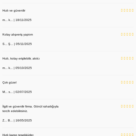
Hızlı ve güvenilir
m... k... | 18/11/2025
Kolay alışveriş yaptım
S... Ş... | 05/11/2025
Hızlı, kolay erişilebilir, akılcı
m... k... | 05/10/2025
Çok güzel
M... s... | 02/07/2025
İlgili ve güvenilir firma. Gönül rahatlığıyla
tercih edebilirsiniz.
Z... B... | 16/05/2025
Hızlı kargo teşekkürler.