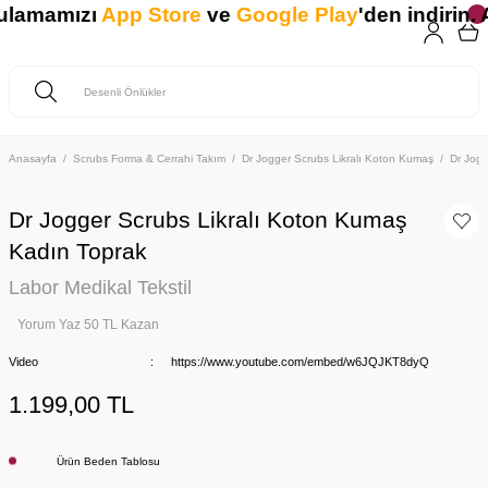
ulamamızı
App Store
ve
Google Play
'den indirin. A
Anasayfa
Scrubs Forma & Cerrahi Takım
Dr Jogger Scrubs Likralı Koton Kumaş
Dr Jogg
Dr Jogger Scrubs Likralı Koton Kumaş
Kadın Toprak
Labor Medikal Tekstil
Yorum Yaz 50 TL Kazan
Video
https://www.youtube.com/embed/w6JQJKT8dyQ
1.199,00 TL
Ürün Beden Tablosu