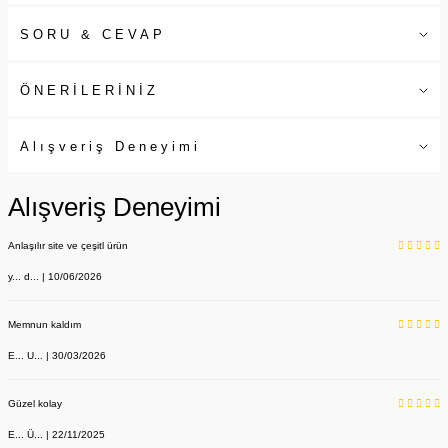
SORU & CEVAP
ÖNERİLERİNİZ
Alışveriş Deneyimi
Alışveriş Deneyimi
Anlaşılır site ve çeşitl ürün
y... d... | 10/06/2026
Memnun kaldım
E... U... | 30/03/2026
Güzel kolay
E... Ü... | 22/11/2025