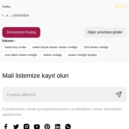
harika
f... k... | 10/10/2024
Deneyimini Paylaş
Diğer yorumları göster
Etiketler :
battal boy önlük
erkek büyük beden doktor önlüğü
10xl doktor önlüğü
özel dikim doktor önlüğü
doktor önlüğü
doktor önlüğü fiyatları
Mail listemize kayıt olun
E-postalarımızı almak için kaydoluyorsunuz ve dilediğiniz zaman abonelikten
çıkabilirsiniz.