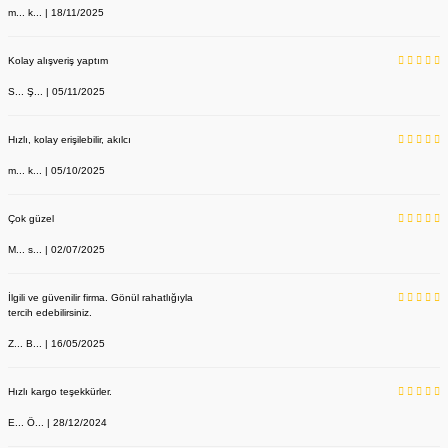
m... k... | 18/11/2025
Kolay alışveriş yaptım
S... Ş... | 05/11/2025
Hızlı, kolay erişilebilir, akılcı
m... k... | 05/10/2025
Çok güzel
M... s... | 02/07/2025
İlgili ve güvenilir firma. Gönül rahatlığıyla
tercih edebilirsiniz.
Z... B... | 16/05/2025
Hızlı kargo teşekkürler.
E... Ö... | 28/12/2024