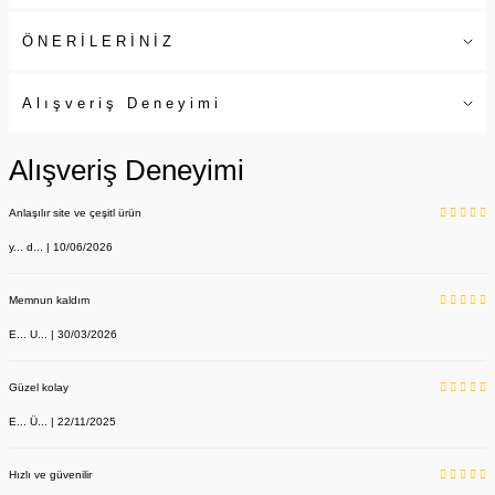
ÖNERİLERİNİZ
Alışveriş Deneyimi
Alışveriş Deneyimi
Anlaşılır site ve çeşitl ürün
y... d... | 10/06/2026
Memnun kaldım
E... U... | 30/03/2026
Güzel kolay
E... Ü... | 22/11/2025
Hızlı ve güvenilir