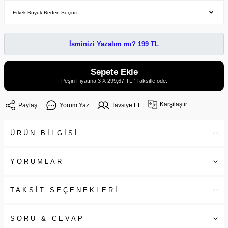
İsminizi Yazalım mı? 199 TL
Sepete Ekle
Peşin Fiyatına 3 X 299,67 TL ' Taksitle öde.
Karşılaştır
Paylaş
Yorum Yaz
Tavsiye Et
ÜRÜN BİLGİSİ
YORUMLAR
TAKSİT SEÇENEKLERİ
SORU & CEVAP