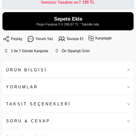
İsminizi Yazalım mı? 199 TL
Sepete Ekle
Peşin Fiyatına 3 X 299,67 TL ' Taksitle öde.
Karşılaştır
Paylaş
Yorum Yaz
Tavsiye Et
2 ile 7 Günde Kargoda
Ön Siparişli Ürün
ÜRÜN BİLGİSİ
YORUMLAR
TAKSİT SEÇENEKLERİ
SORU & CEVAP