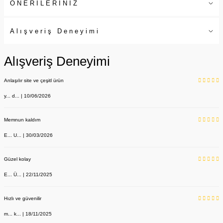
ÖNERİLERİNİZ
Alışveriş Deneyimi
Alışveriş Deneyimi
Anlaşılır site ve çeşitl ürün
y... d... | 10/06/2026
Memnun kaldım
E... U... | 30/03/2026
Güzel kolay
E... Ü... | 22/11/2025
Hızlı ve güvenilir
m... k... | 18/11/2025