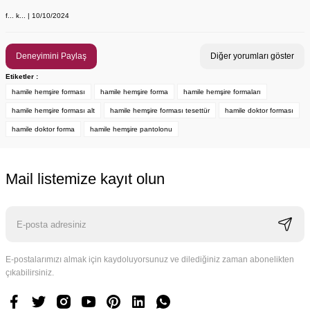
f... k... | 10/10/2024
Deneyimini Paylaş
Diğer yorumları göster
Etiketler :
hamile hemşire forması
hamile hemşire forma
hamile hemşire formaları
hamile hemşire forması alt
hamile hemşire forması tesettür
hamile doktor forması
hamile doktor forma
hamile hemşire pantolonu
Mail listemize kayıt olun
E-postalarımızı almak için kaydoluyorsunuz ve dilediğiniz zaman abonelikten
çıkabilirsiniz.