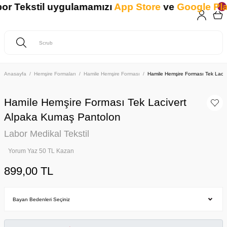
r Tekstil uygulamamızı
App Store
ve
Google Play
Anasayfa
Hemşire Formaları
Hamile Hemşire Forması
Hamile Hemşire Forması Tek Laci
Hamile Hemşire Forması Tek Lacivert
Alpaka Kumaş Pantolon
Labor Medikal Tekstil
Yorum Yaz 50 TL Kazan
899,00 TL