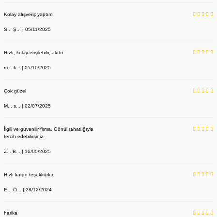
Kolay alışveriş yaptım
S... Ş... | 05/11/2025
Hızlı, kolay erişilebilir, akılcı
m... k... | 05/10/2025
Çok güzel
M... s... | 02/07/2025
İlgili ve güvenilir firma. Gönül rahatlığıyla
tercih edebilirsiniz.
Z... B... | 16/05/2025
Hızlı kargo teşekkürler.
E... Ö... | 28/12/2024
harika