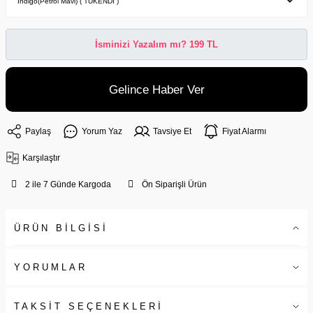
İsminizi Yazalım mı? 199 TL
Gelince Haber Ver
Paylaş
Yorum Yaz
Tavsiye Et
Fiyat Alarmı
Karşılaştır
2 ile 7 Günde Kargoda
Ön Siparişli Ürün
ÜRÜN BİLGİSİ
YORUMLAR
TAKSİT SEÇENEKLERİ