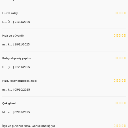
Güzel kolay
E... Ü... | 22/11/2025
Hızlı ve güvenilir
m... k... | 18/11/2025
Kolay alışveriş yaptım
S... Ş... | 05/11/2025
Hızlı, kolay erişilebilir, akılcı
m... k... | 05/10/2025
Çok güzel
M... s... | 02/07/2025
İlgili ve güvenilir firma. Gönül rahatlığıyla