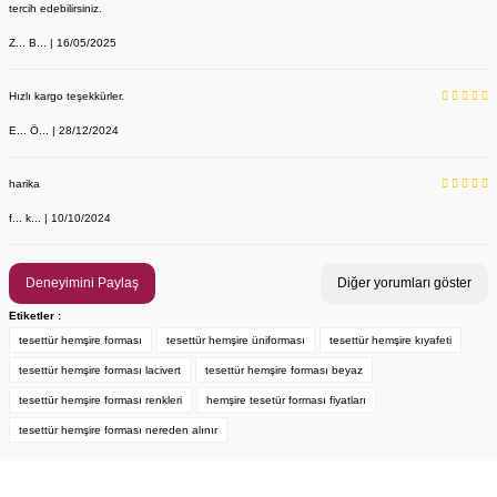
tercih edebilirsiniz.
Z... B... | 16/05/2025
Hızlı kargo teşekkürler.
E... Ö... | 28/12/2024
YENİ ÜRÜN
Önlük, Scrubs ve Bone İsim Nakış İşleme | İsim Yazdırmak İstiyor 
Labor Medikal Tekstil
harika
f... k... | 10/10/2024
199,00 TL
Deneyimini Paylaş
Diğer yorumları göster
Etiketler :
tesettür hemşire forması
tesettür hemşire üniforması
tesettür hemşire kıyafeti
tesettür hemşire forması lacivert
tesettür hemşire forması beyaz
tesettür hemşire forması renkleri
hemşire tesetür forması fiyatları
tesettür hemşire forması nereden alınır