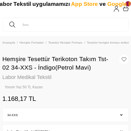
or Tekstil uygulamamızı
App Store
ve
Google Pl
Anasayfa
Hemşire Formaları
Tesettür Hemşire Forması
Tesettür hemşire forması teriko
Hemşire Tesettür Terikoton Takım Tst-
02 34-XXS - İndigo(Petrol Mavi)
Labor Medikal Tekstil
Yorum Yaz 50 TL Kazan
1.168,17 TL