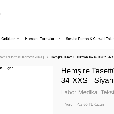
 Önlükler
Hemşire Formaları
Scrubs Forma & Cerrahi Takı
 hemşire forması terikoton kumaş
Hemşire Tesettür Terikoton Takım Tst-02 34-X
Hemşire Tesettü
34-XXS - Siyah
Labor Medikal Tekst
Yorum Yaz 50 TL Kazan