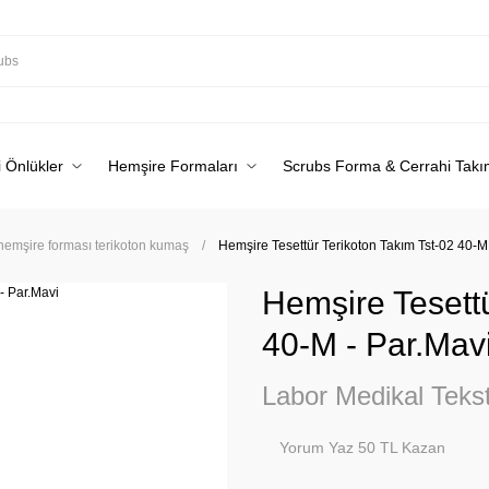
 Önlükler
Hemşire Formaları
Scrubs Forma & Cerrahi Takı
 hemşire forması terikoton kumaş
Hemşire Tesettür Terikoton Takım Tst-02 40-M
Hemşire Tesettü
40-M - Par.Mav
Labor Medikal Tekst
Yorum Yaz 50 TL Kazan