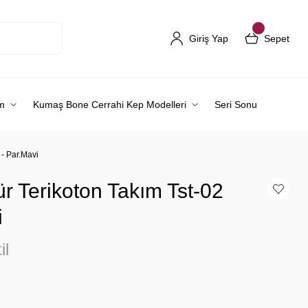
Giriş Yap
Sepet
m
Kumaş Bone Cerrahi Kep Modelleri
Seri Sonu
 - Par.Mavi
r Terikoton Takım Tst-02
i
il