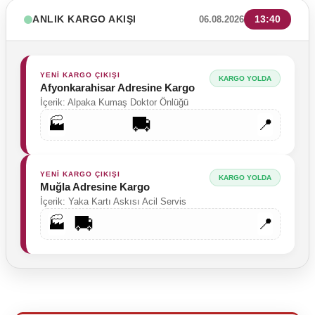
ANLIK KARGO AKIŞI
13:40
06.08.2026
YENİ KARGO ÇIKIŞI
KARGO YOLDA
Afyonkarahisar Adresine Kargo
İçerik: Alpaka Kumaş Doktor Önlüğü
🚚
🏭
📍
Pens Laboratuvar Malzemesi
Labor Medikal Tekstil
YENİ KARGO ÇIKIŞI
KARGO YOLDA
Muğla Adresine Kargo
İçerik: Yaka Kartı Askısı Acil Servis
🚚
🏭
📍
90,00 TL