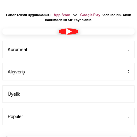
App Store
Google Play
Labor Tekstil uygulamamızı
ve
'den indirin. Anlık
İndirimden İlk Siz Faydalanın.
Kurumsal
YENİ ÜRÜN
Erkek Doktor Önlüğü 100 Cm Uzunluğunda Ep-01
Labor Medikal Tekstil
Alışveriş
799,00 TL
Üyelik
Popüler