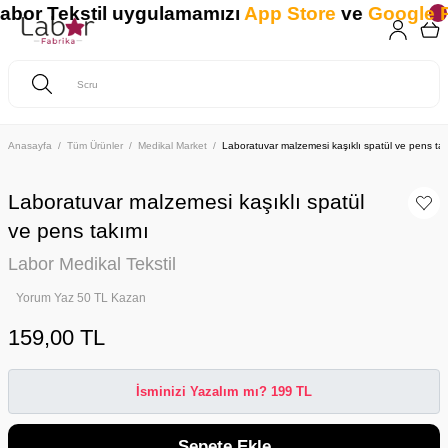
or Tekstil uygulamamızı
App Store
ve
Google Pl
Anasayfa
Tüm Ürünler
Medikal Market
Laboratuvar malzemesi kaşıklı spatül ve pens ta
Laboratuvar malzemesi kaşıklı spatül
ve pens takımı
Labor Medikal Tekstil
Yorum Yaz 50 TL Kazan
159,00 TL
İsminizi Yazalım mı? 199 TL
Sepete Ekle