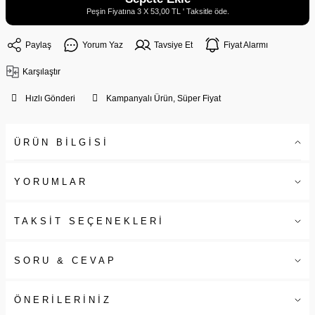
Peşin Fiyatına 3 X 53,00 TL ' Taksitle öde.
Paylaş
Yorum Yaz
Tavsiye Et
Fiyat Alarmı
Karşılaştır
Hızlı Gönderi
Kampanyalı Ürün, Süper Fiyat
ÜRÜN BİLGİSİ
YORUMLAR
TAKSİT SEÇENEKLERİ
SORU & CEVAP
ÖNERİLERİNİZ