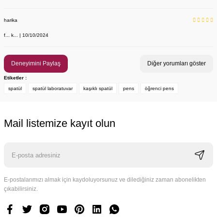
Labor Medikal Tekstil
harika
f... k... | 10/10/2024
749,00 TL
Deneyimini Paylaş
Diğer yorumları göster
Etiketler :
spatül
spatül laboratuvar
kaşıklı spatül
pens
öğrenci pens
Mail listemize kayıt olun
E-postalarımızı almak için kaydoluyorsunuz ve dilediğiniz zaman abonelikten
çıkabilirsiniz.