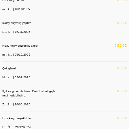
Hızlı ve güvenilir
m... k... | 18/11/2025
Kolay alışveriş yaptım
S... Ş... | 05/11/2025
Hızlı, kolay erişilebilir, akılcı
m... k... | 05/10/2025
Çok güzel
M... s... | 02/07/2025
İlgili ve güvenilir firma. Gönül rahatlığıyla
tercih edebilirsiniz.
Z... B... | 16/05/2025
Hızlı kargo teşekkürler.
Kadın Beyaz, Ceket Yaka Alpaka Önlük Doktor, Öğretmen, Öğrenci 
E... Ö... | 28/12/2024