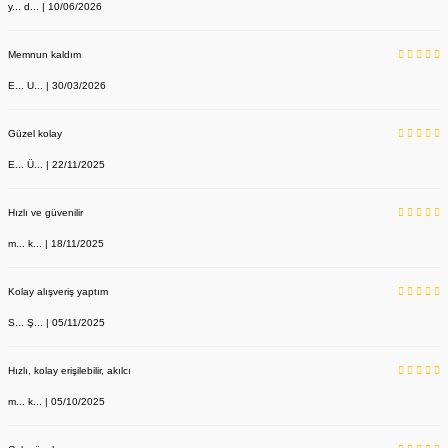
y... d... | 10/06/2026
Memnun kaldım
E... U... | 30/03/2026
Güzel kolay
E... Ü... | 22/11/2025
Hızlı ve güvenilir
m... k... | 18/11/2025
Kolay alışveriş yaptım
S... Ş... | 05/11/2025
Hızlı, kolay erişilebilir, akılcı
m... k... | 05/10/2025