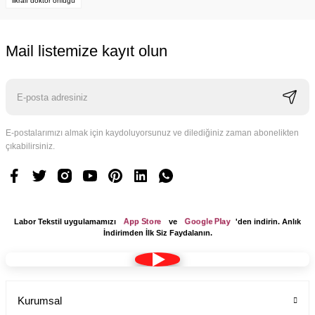
likralı doktor önlüğü
Mail listemize kayıt olun
E-postalarımızı almak için kaydoluyorsunuz ve dilediğiniz zaman abonelikten
çıkabilirsiniz.
YENİ ÜRÜN
Pantolon Erkek Terikoton Kumaş Beli Lastikli
App Store
Google Play
Labor Tekstil uygulamamızı
ve
'den indirin. Anlık
İndirimden İlk Siz Faydalanın.
Labor Medikal Tekstil
790,00 TL
Kurumsal