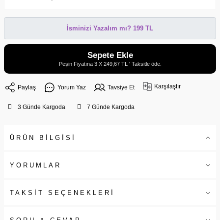
İsminizi Yazalım mı? 199 TL
Sepete Ekle
Peşin Fiyatına 3 X 249,67 TL ' Taksitle öde.
Karşılaştır
Paylaş
Yorum Yaz
Tavsiye Et
3 Günde Kargoda
7 Günde Kargoda
ÜRÜN BİLGİSİ
YORUMLAR
TAKSİT SEÇENEKLERİ