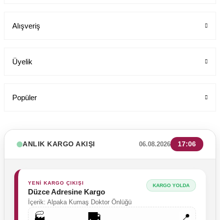
Likralı pamuklu cerrahi bone mavi kamuflaj kadın erkek
Alışveriş
Labor Medikal Tekstil
Üyelik
149,00 TL
Popüler
ANLIK KARGO AKIŞI
17:06
06.08.2026
YENİ KARGO ÇIKIŞI
KARGO YOLDA
Düzce Adresine Kargo
İçerik: Alpaka Kumaş Doktor Önlüğü
🚚
🏭
📍
YENİ ÜRÜN