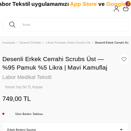
r Tekstil uygulamamızı
App Store
ve
Google Pla
Anasayfa
Desenli Önlükler
Likralı Pamuklu Erkek Cerrahi Üst
Desenli Erkek Cerrahi Sc
Desenli Erkek Cerrahi Scrubs Üst —
%95 Pamuk %5 Likra | Mavi Kamuflaj
Labor Medikal Tekstil
Yorum Yaz 50 TL Kazan
749,00 TL
Ürün Beden Tablosu