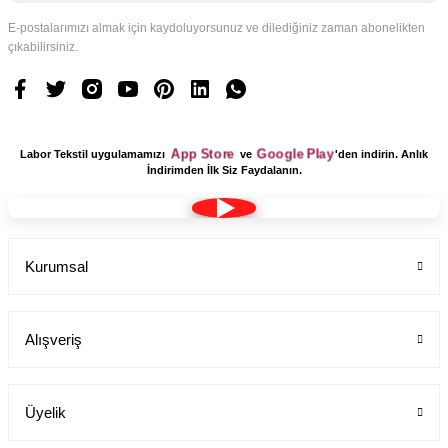
E-postalarımızı almak için kaydoluyorsunuz ve dilediğiniz zaman abonelikten
çıkabilirsiniz.
Pantolon Alpaka Boru paça
Labor Medikal Tekstil
App Store
Google Play
Labor Tekstil uygulamamızı
ve
'den indirin. Anlık
İndirimden İlk Siz Faydalanın.
699,00 TL
Kurumsal
Alışveriş
Üyelik