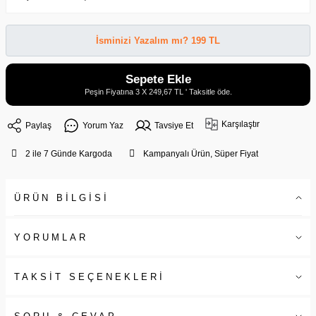
İsminizi Yazalım mı? 199 TL
Sepete Ekle
Peşin Fiyatına 3 X 249,67 TL ' Taksitle öde.
Karşılaştır
Paylaş
Yorum Yaz
Tavsiye Et
2 ile 7 Günde Kargoda
Kampanyalı Ürün, Süper Fiyat
ÜRÜN BİLGİSİ
YORUMLAR
TAKSİT SEÇENEKLERİ