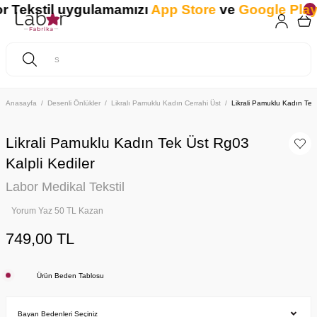
 Tekstil uygulamamızı
App Store
ve
Google Play
'
Anasayfa
Desenli Önlükler
Likralı Pamuklu Kadın Cerrahi Üst
Likrali Pamuklu Kadın Tek 
Likrali Pamuklu Kadın Tek Üst Rg03
Kalpli Kediler
Labor Medikal Tekstil
Yorum Yaz 50 TL Kazan
749,00 TL
Ürün Beden Tablosu