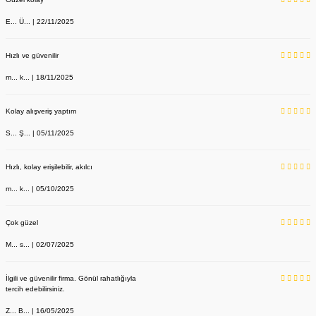
E... Ü... | 22/11/2025
Hızlı ve güvenilir
m... k... | 18/11/2025
Kolay alışveriş yaptım
S... Ş... | 05/11/2025
Hızlı, kolay erişilebilir, akılcı
m... k... | 05/10/2025
Çok güzel
M... s... | 02/07/2025
İlgili ve güvenilir firma. Gönül rahatlığıyla
tercih edebilirsiniz.
Z... B... | 16/05/2025