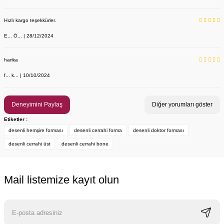
Hızlı kargo teşekkürler.
E... Ö... | 28/12/2024
YENİ ÜRÜN
Önlük, Scrubs ve Bone İsim Nakış İşleme | İsim Yazdırmak İstiyor 
Labor Medikal Tekstil
harika
f... k... | 10/10/2024
199,00 TL
Deneyimini Paylaş
Diğer yorumları göster
Etiketler :
desenli hemşire forması
desenli cerrahi forma
desenli doktor forması
desenli cerrahi üst
desenli cerrahi bone
Mail listemize kayıt olun