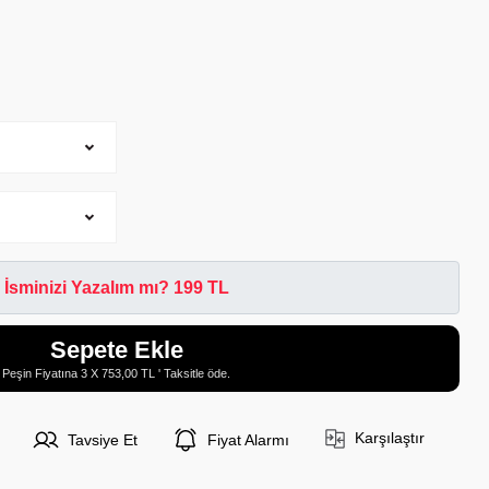
İsminizi Yazalım mı? 199 TL
Sepete Ekle
Peşin Fiyatına 3 X 753,00 TL ' Taksitle öde.
Karşılaştır
Tavsiye Et
Fiyat Alarmı