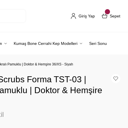
Giriş Yap
Sepet
m
Kumaş Bone Cerrahi Kep Modelleri
Seri Sonu
ikralı Pamuklu | Doktor & Hemşire 36/XS - Siyah
 Scrubs Forma TST-03 |
 Pamuklu | Doktor & Hemşire
il