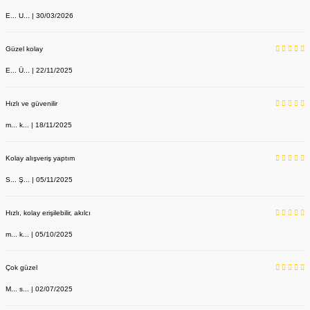
E... U... | 30/03/2026
Güzel kolay
E... Ü... | 22/11/2025
Hızlı ve güvenilir
m... k... | 18/11/2025
Kolay alışveriş yaptım
S... Ş... | 05/11/2025
Hızlı, kolay erişilebilir, akılcı
m... k... | 05/10/2025
Çok güzel
M... s... | 02/07/2025