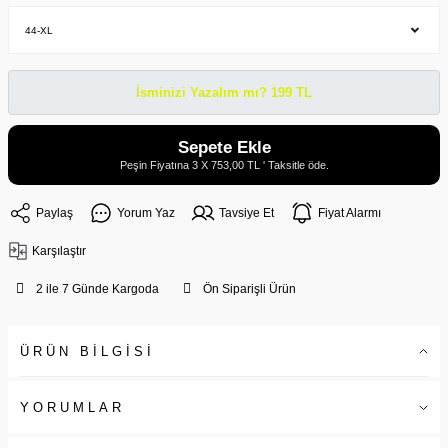
İsminizi Yazalım mı? 199 TL
Sepete Ekle
Peşin Fiyatına 3 X 753,00 TL ' Taksitle öde.
Paylaş
Yorum Yaz
Tavsiye Et
Fiyat Alarmı
Karşılaştır
2 ile 7 Günde Kargoda
Ön Siparişli Ürün
ÜRÜN BİLGİSİ
YORUMLAR