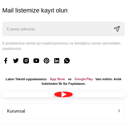
Mail listemize kayıt olun
E-postalarımızı almak için kaydoluyorsunuz ve dilediğiniz zaman abonelikten
çıkabilirsiniz.
App Store
Google Play
Labor Tekstil uygulamamızı
ve
'den indirin. Anlık
İndirimden İlk Siz Faydalanın.
YENİ ÜRÜN
Tesettür Boy Bayan Uzun Önlük Hakim Yaka Bp-09
Kurumsal
Labor Medikal Tekstil