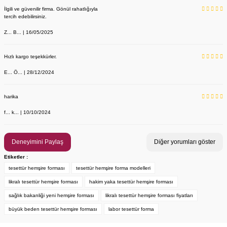
İlgili ve güvenilir firma. Gönül rahatlığıyla
tercih edebilirsiniz.
Z... B... | 16/05/2025
Hızlı kargo teşekkürler.
E... Ö... | 28/12/2024
YENİ ÜRÜN
Önlük, Scrubs ve Bone İsim Nakış İşleme | İsim Yazdırmak İstiyor 
Labor Medikal Tekstil
harika
f... k... | 10/10/2024
199,00 TL
Deneyimini Paylaş
Diğer yorumları göster
Etiketler :
tesettür hemşire forması
tesettür hemşire forma modelleri
likralı tesettür hemşire forması
hakim yaka tesettür hemşire forması
sağlık bakanliği yeni hemşire forması
likralı tesettür hemşire forması fiyatları
büyük beden tesettür hemşire forması
labor tesettür forma