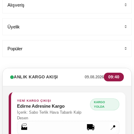
Alışveriş
849,00 TL
Üyelik
Popüler
ANLIK KARGO AKIŞI
09:40
09.08.2026
YENİ KARGO ÇIKIŞI
KARGO
Edirne Adresine Kargo
YOLDA
İçerik: Sabo Terlik Hava Tabanlı Kalp
Desen
🚚
🏭
📍