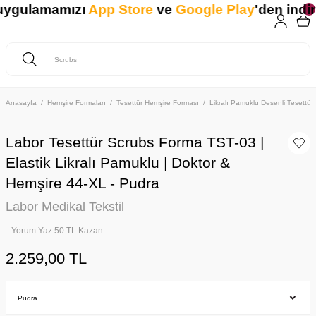
uygulamamızı
App Store
ve
Google Play
'den indiri
Anasayfa
Hemşire Formaları
Tesettür Hemşire Forması
Likralı Pamuklu Desenli Tesettür
Labor Tesettür Scrubs Forma TST-03 |
Elastik Likralı Pamuklu | Doktor &
Hemşire 44-XL - Pudra
Labor Medikal Tekstil
Yorum Yaz 50 TL Kazan
2.259,00 TL